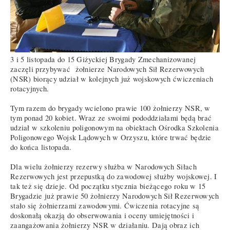
3 i 5 listopada do 15 Giżyckiej Brygady Zmechanizowanej
zaczęli przybywać żołnierze Narodowych Sił Rezerwowych
(NSR) biorący udział w kolejnych już wojskowych ćwiczeniach
rotacyjnych.
Tym razem do brygady wcielono prawie 100 żołnierzy NSR, w
tym ponad 20 kobiet. Wraz ze swoimi pododdziałami będą brać
udział w szkoleniu poligonowym na obiektach Ośrodka Szkolenia
Poligonowego Wojsk Lądowych w Orzyszu, które trwać będzie
do końca listopada.
Dla wielu żołnierzy rezerwy służba w Narodowych Siłach
Rezerwowych jest przepustką do zawodowej służby wojskowej. I
tak też się dzieje. Od początku stycznia bieżącego roku w 15
Brygadzie już prawie 50 żołnierzy Narodowych Sił Rezerwowych
stało się żołnierzami zawodowymi. Ćwiczenia rotacyjne są
doskonałą okazją do obserwowania i oceny umiejętności i
zaangażowania żołnierzy NSR w działaniu. Dają obraz ich