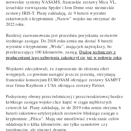
norweskie systemy NASAMS, francuskie zestawy Mica VL,
izraelskie rozwiązania Spyder i Iron Dome oraz niemieckie
zestawy IRIS-T. Plany zakładają, że 9 baterii wyrzutni
rakietowych o kryptonimie „Narew” wojsko ma otrzymać do
2022 roku.
Bardziej zaawansowana jest procedura pozyskania zestawów
średniego zasięgu. Do 2018 roku armia ma dostać 8 baterii
wyrzutni o kryptonimie „Wisła”, mających największy, bo
przekraczający 100 kilometrów, zasięg.
Dialog techniczny z
producentami tego uzbrojenia zakończył się już w połowie roku
.
Wojskowi zdecydowali, że zaproszenie do złożenia ofert
wstępnych, co powinno nastąpić jeszcze jesienią, otrzymają:
francuskie konsorcjum EUROSAM oferujące zestawy SAMP/T
oraz firma Raytheon z USA oferująca zestawy Patriot.
Podsystemy obrony przeciwlotniczej i przeciwrakietowej bardzo
krótkiego zasięgu wojsko chce kupić w ciągu najbliższych
czterech lat. Plany zakładają, że do 2019 roku armia otrzyma 6
baterii rakietowo-artyleryjskich zestawów bliskiego zasięgu o
kryptonimie „Pilica”. Mają one umożliwiać zwalczanie celów
oddalonych o kilka kilometrów, nie tylko samolotów czy
śmigłowców, ale również dronów.