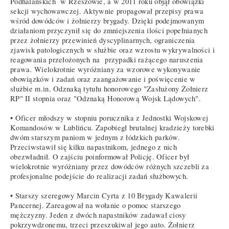
Podhalańskich w Rzeszowie, a w 2011 roku objął obowiązki
sekcji wychowawczej. Aktywnie propagował przepisy prawa
wśród dowódców i żołnierzy brygady. Dzięki podejmowanym
działaniom przyczynił się do zmniejszenia ilości popełnianych
przez żołnierzy przewinień dyscyplinarnych, ograniczenia
zjawisk patologicznych w służbie oraz wzrostu wykrywalności i
reagowania przełożonych na przypadki rażącego naruszenia
prawa. Wielokrotnie wyróżniany za wzorowe wykonywanie
obowiązków i zadań oraz zaangażowanie i poświęcenie w
służbie m.in. Odznaką tytułu honorowego "Zasłużony Żołnierz
RP" II stopnia oraz "Odznaką Honorową Wojsk Lądowych".
• Oficer młodszy w stopniu porucznika z Jednostki Wojskowej
Komandosów w Lublińcu. Zapobiegł brutalnej kradzieży torebki
dwóm starszym paniom w jednym z łódzkich parków.
Przeciwstawił się kilku napastnikom, jednego z nich
obezwładnił. O zajściu poinformował Policję. Oficer był
wielokrotnie wyróżniany przez dowódców różnych szczebli za
profesjonalne podejście do realizacji zadań służbowych.
• Starszy szeregowy Marcin Cyrta z 10 Brygady Kawalerii
Pancernej. Zareagował na wołanie o pomoc starszego
mężczyzny. Jeden z dwóch napastników zadawał ciosy
pokrzywdzonemu, trzeci przeszukiwał jego auto. Żołnierz