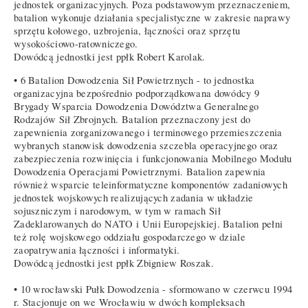
jednostek organizacyjnych. Poza podstawowym przeznaczeniem,
batalion wykonuje działania specjalistyczne w zakresie naprawy
sprzętu kołowego, uzbrojenia, łączności oraz sprzętu
wysokościowo-ratowniczego.
Dowódcą jednostki jest ppłk Robert Karolak.
• 6 Batalion Dowodzenia Sił Powietrznych - to jednostka
organizacyjna bezpośrednio podporządkowana dowódcy 9
Brygady Wsparcia Dowodzenia Dowództwa Generalnego
Rodzajów Sił Zbrojnych. Batalion przeznaczony jest do
zapewnienia zorganizowanego i terminowego przemieszczenia
wybranych stanowisk dowodzenia szczebla operacyjnego oraz
zabezpieczenia rozwinięcia i funkcjonowania Mobilnego Modułu
Dowodzenia Operacjami Powietrznymi. Batalion zapewnia
również wsparcie teleinformatyczne komponentów zadaniowych
jednostek wojskowych realizujących zadania w układzie
sojuszniczym i narodowym, w tym w ramach Sił
Zadeklarowanych do NATO i Unii Europejskiej. Batalion pełni
też rolę wojskowego oddziału gospodarczego w dziale
zaopatrywania łączności i informatyki.
Dowódcą jednostki jest ppłk Zbigniew Roszak.
• 10 wrocławski Pułk Dowodzenia - sformowano w czerwcu 1994
r. Stacjonuje on we Wrocławiu w dwóch kompleksach