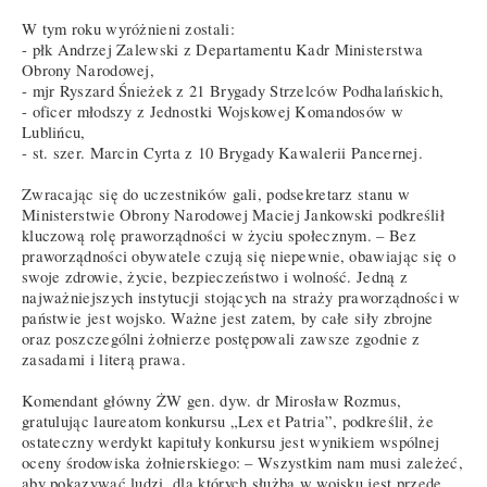
W tym roku wyróżnieni zostali:
- płk Andrzej Zalewski z Departamentu Kadr Ministerstwa
Obrony Narodowej,
- mjr Ryszard Śnieżek z 21 Brygady Strzelców Podhalańskich,
- oficer młodszy z Jednostki Wojskowej Komandosów w
Lublińcu,
- st. szer. Marcin Cyrta z 10 Brygady Kawalerii Pancernej.
Zwracając się do uczestników gali, podsekretarz stanu w
Ministerstwie Obrony Narodowej Maciej Jankowski podkreślił
kluczową rolę praworządności w życiu społecznym. – Bez
praworządności obywatele czują się niepewnie, obawiając się o
swoje zdrowie, życie, bezpieczeństwo i wolność. Jedną z
najważniejszych instytucji stojących na straży praworządności w
państwie jest wojsko. Ważne jest zatem, by całe siły zbrojne
oraz poszczególni żołnierze postępowali zawsze zgodnie z
zasadami i literą prawa.
Komendant główny ŻW gen. dyw. dr Mirosław Rozmus,
gratulując laureatom konkursu „Lex et Patria”, podkreślił, że
ostateczny werdykt kapituły konkursu jest wynikiem wspólnej
oceny środowiska żołnierskiego: – Wszystkim nam musi zależeć,
aby pokazywać ludzi, dla których służba w wojsku jest przede