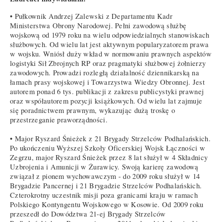
• Pułkownik Andrzej Zalewski z Departamentu Kadr
Ministerstwa Obrony Narodowej. Pełni zawodową służbę
wojskową od 1979 roku na wielu odpowiedzialnych stanowiskach
służbowych. Od wielu lat jest aktywnym popularyzatorem prawa
w wojsku. Wniósł duży wkład w normowaniu prawnych aspektów
logistyki Sił Zbrojnych RP oraz pragmatyki służbowej żołnierzy
zawodowych. Prowadzi rozległą działalność dziennikarską na
łamach prasy wojskowej i Towarzystwa Wiedzy Obronnej. Jest
autorem ponad 6 tys. publikacji z zakresu publicystyki prawnej
oraz współautorem pozycji książkowych. Od wielu lat zajmuje
się poradnictwem prawnym, wykazując dużą troskę o
przestrzeganie praworządności.
• Major Ryszard Śnieżek z 21 Brygady Strzelców Podhalańskich.
Po ukończeniu Wyższej Szkoły Oficerskiej Wojsk Łączności w
Zegrzu, major Ryszard Śnieżek przez 8 lat służył w 4 Składnicy
Uzbrojenia i Amunicji w Żurawicy. Swoją karierę zawodową
związał z pionem wychowawczym - do 2009 roku służył w 14
Brygadzie Pancernej i 21 Brygadzie Strzelców Podhalańskich.
Czterokrotny uczestnik misji poza granicami kraju w ramach
Polskiego Kontyngentu Wojskowego w Kosowie. Od 2009 roku
przeszedł do Dowództwa 21-ej Brygady Strzelców