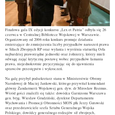
Finałowa gala IX edycji konkursu „Lex et Patria” odbyła się 26
czerwca w Centralnej Bibliotece Wojskowej w Warszawie.
Organizowany od 2006 roku konkurs promuje działania
zmierzające do zmniejszenia liczby przypadków naruszeń prawa
w Siłach Zbrojnych RP oraz wyłania i wyróżnia statuetką Orła
najbardziej praworządne jednostki oraz żołnierzy, którzy mieli
odwagę zająć krytyczną postawę wobec przypadków łamania
prawa, niejednokrotnie przyczyniając się do ujawnienia
sprawców przestępstw i wykroczeń.
Na galę przybył podsekretarz stanu w Ministerstwie Obrony
Narodowej dr Maciej Jankowski, którego przywitał komendant
główny Żandarmerii Wojskowej gen. dyw. dr Mirosław Rozmus.
Wśród gości znaleźli się także: dowódca Garnizonu Warszawa
gen. bryg. Wiesław Grudziński, dyrektor Departamentu
Wychowania i Promocji Obronności MON płk Jerzy Gutowski
oraz przedstawiciele szefa Sztabu Generalnego Wojska
Polskiego, dowódcy generalnego rodzajów sił zbrojnych,