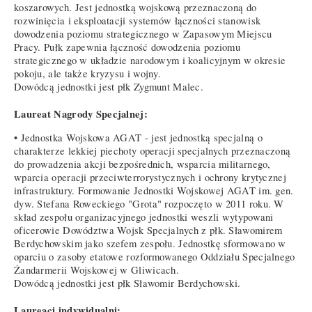
koszarowych. Jest jednostką wojskową przeznaczoną do
rozwinięcia i eksploatacji systemów łączności stanowisk
dowodzenia poziomu strategicznego w Zapasowym Miejscu
Pracy. Pułk zapewnia łączność dowodzenia poziomu
strategicznego w układzie narodowym i koalicyjnym w okresie
pokoju, ale także kryzysu i wojny.
Dowódcą jednostki jest płk Zygmunt Malec.
Laureat Nagrody Specjalnej:
• Jednostka Wojskowa AGAT - jest jednostką specjalną o
charakterze lekkiej piechoty operacji specjalnych przeznaczoną
do prowadzenia akcji bezpośrednich, wsparcia militarnego,
wparcia operacji przeciwterrorystycznych i ochrony krytycznej
infrastruktury. Formowanie Jednostki Wojskowej AGAT im. gen.
dyw. Stefana Roweckiego "Grota" rozpoczęto w 2011 roku. W
skład zespołu organizacyjnego jednostki weszli wytypowani
oficerowie Dowództwa Wojsk Specjalnych z płk. Sławomirem
Berdychowskim jako szefem zespołu. Jednostkę sformowano w
oparciu o zasoby etatowe rozformowanego Oddziału Specjalnego
Żandarmerii Wojskowej w Gliwicach.
Dowódcą jednostki jest płk Sławomir Berdychowski.
Laureaci indywidualni: