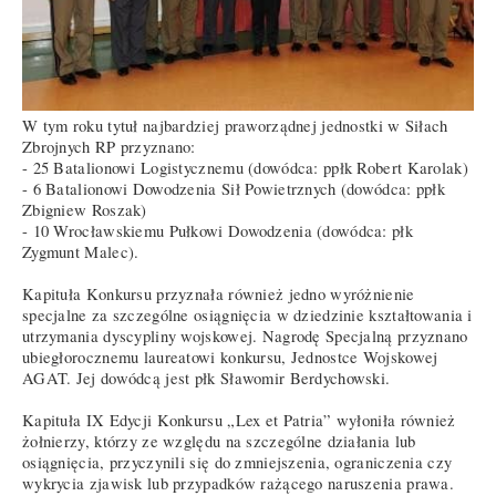
W tym roku tytuł najbardziej praworządnej jednostki w Siłach
Zbrojnych RP przyznano:
- 25 Batalionowi Logistycznemu (dowódca: ppłk Robert Karolak)
- 6 Batalionowi Dowodzenia Sił Powietrznych (dowódca: ppłk
Zbigniew Roszak)
- 10 Wrocławskiemu Pułkowi Dowodzenia (dowódca: płk
Zygmunt Malec).
Kapituła Konkursu przyznała również jedno wyróżnienie
specjalne za szczególne osiągnięcia w dziedzinie kształtowania i
utrzymania dyscypliny wojskowej. Nagrodę Specjalną przyznano
ubiegłorocznemu laureatowi konkursu, Jednostce Wojskowej
AGAT. Jej dowódcą jest płk Sławomir Berdychowski.
Kapituła IX Edycji Konkursu „Lex et Patria” wyłoniła również
żołnierzy, którzy ze względu na szczególne działania lub
osiągnięcia, przyczynili się do zmniejszenia, ograniczenia czy
wykrycia zjawisk lub przypadków rażącego naruszenia prawa.