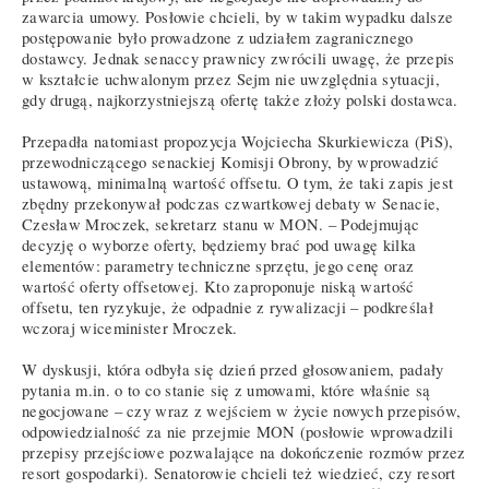
zawarcia umowy. Posłowie chcieli, by w takim wypadku dalsze
postępowanie było prowadzone z udziałem zagranicznego
dostawcy. Jednak senaccy prawnicy zwrócili uwagę, że przepis
w kształcie uchwalonym przez Sejm nie uwzględnia sytuacji,
gdy drugą, najkorzystniejszą ofertę także złoży polski dostawca.
Przepadła natomiast propozycja Wojciecha Skurkiewicza (PiS),
przewodniczącego senackiej Komisji Obrony, by wprowadzić
ustawową, minimalną wartość offsetu. O tym, że taki zapis jest
zbędny przekonywał podczas czwartkowej debaty w Senacie,
Czesław Mroczek, sekretarz stanu w MON. – Podejmując
decyzję o wyborze oferty, będziemy brać pod uwagę kilka
elementów: parametry techniczne sprzętu, jego cenę oraz
wartość oferty offsetowej. Kto zaproponuje niską wartość
offsetu, ten ryzykuje, że odpadnie z rywalizacji – podkreślał
wczoraj wiceminister Mroczek.
W dyskusji, która odbyła się dzień przed głosowaniem, padały
pytania m.in. o to co stanie się z umowami, które właśnie są
negocjowane – czy wraz z wejściem w życie nowych przepisów,
odpowiedzialność za nie przejmie MON (posłowie wprowadzili
przepisy przejściowe pozwalające na dokończenie rozmów przez
resort gospodarki). Senatorowie chcieli też wiedzieć, czy resort