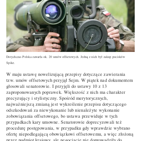
Dotychczas Polska zawarła ok. 20 umów offsetowych. Jedną z nich był zakup pocisków
Spike.
W maju ustawę nowelizującą przepisy dotyczące zawierania
tzw. umów offsetowych przyjął Sejm. W piątek nad dokumentem
głosowali senatorowie. I przyjęli do ustawy 10 z 13
zaproponowanych poprawek. Większość z nich ma charakter
precyzujący i stylistyczny. Spośród merytorycznych,
najważniejszą zmianą jest wykreślenie przepisu dotyczącego
odszkodowań za niewykonanie lub nienależyte wykonanie
zobowiązania offsetowego, bo ustawa przewiduje w tych
przypadkach kary umowne. Senatorowie doprecyzowali też
procedurę postępowania, w przypadku gdy wprawdzie wybrano
ofertę niepodlegającą obowiązkowi offsetowemu, a więc złożoną
przez podmiot krajowy, ale negocjacje nie doprowadziły do