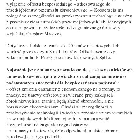
wyłącznie offsetu bezpośredniego – adresowanego do
przedsiębiorstw przemysłu zbrojeniowego. – Kooperacja ma
polegać w szczególności na przekazywaniu technologii i wiedzy
z przeniesieniem autorskich praw majątkowych lub licencyjnych,
co ma zapewnić niezależności od zagranicznego dostawcy –
wyjaśniał Czesław Mroczek.
Dotychczas Polska zawarła ok. 20 umów offsetowych. Ich
wartość przekroczyła 8 mld dolarów. Offset towarzyszył
zakupom m.in. F-16 czy pocisków kierowanych Spike.
Najważniejsze zmiany wprowadzone do „Ustawy o niektórych
umowach zawieranych w związku z realizacją zamówień o
podstawowym znaczeniu dla bezpieczeństwa państwa”:
- offset zmienia charakter z ekonomicznego na obronny, to
znaczy, że umowy offsetowe zawierane przy zakupach
zbrojeniowych za granicą będą służyć obronności, a nie
korzyściom ekonomicznym. Chodzi w szczególności o
przekazywanie technologii i wiedzy z przeniesieniem autorskich
praw majątkowych lub licencyjnych, co ma zapewnić
niezależności od zagranicznego dostawcy;
- za umowy offsetowe będzie odpowiadał minister obrony
narodowej a nie gospodarki;