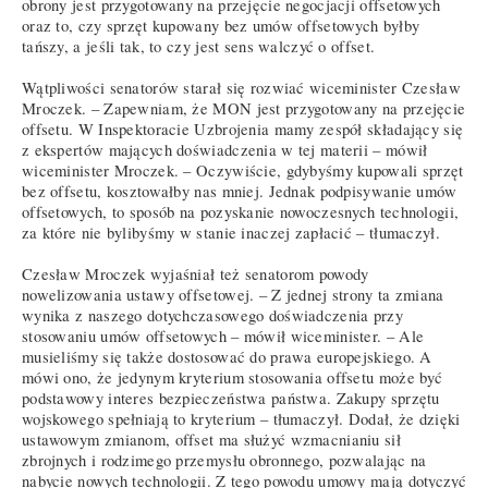
obrony jest przygotowany na przejęcie negocjacji offsetowych
oraz to, czy sprzęt kupowany bez umów offsetowych byłby
tańszy, a jeśli tak, to czy jest sens walczyć o offset.
Wątpliwości senatorów starał się rozwiać wiceminister Czesław
Mroczek. – Zapewniam, że MON jest przygotowany na przejęcie
offsetu. W Inspektoracie Uzbrojenia mamy zespół składający się
z ekspertów mających doświadczenia w tej materii – mówił
wiceminister Mroczek. – Oczywiście, gdybyśmy kupowali sprzęt
bez offsetu, kosztowałby nas mniej. Jednak podpisywanie umów
offsetowych, to sposób na pozyskanie nowoczesnych technologii,
za które nie bylibyśmy w stanie inaczej zapłacić – tłumaczył.
Czesław Mroczek wyjaśniał też senatorom powody
nowelizowania ustawy offsetowej. – Z jednej strony ta zmiana
wynika z naszego dotychczasowego doświadczenia przy
stosowaniu umów offsetowych – mówił wiceminister. – Ale
musieliśmy się także dostosować do prawa europejskiego. A
mówi ono, że jedynym kryterium stosowania offsetu może być
podstawowy interes bezpieczeństwa państwa. Zakupy sprzętu
wojskowego spełniają to kryterium – tłumaczył. Dodał, że dzięki
ustawowym zmianom, offset ma służyć wzmacnianiu sił
zbrojnych i rodzimego przemysłu obronnego, pozwalając na
nabycie nowych technologii. Z tego powodu umowy mają dotyczyć