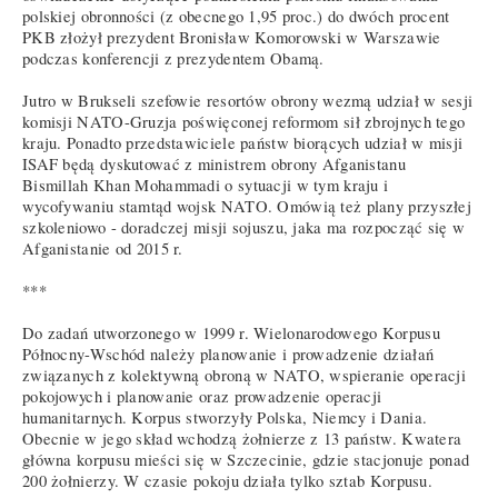
polskiej obronności (z obecnego 1,95 proc.) do dwóch procent
PKB złożył prezydent Bronisław Komorowski w Warszawie
podczas konferencji z prezydentem Obamą.
Jutro w Brukseli szefowie resortów obrony wezmą udział w sesji
komisji NATO-Gruzja poświęconej reformom sił zbrojnych tego
kraju. Ponadto przedstawiciele państw biorących udział w misji
ISAF będą dyskutować z ministrem obrony Afganistanu
Bismillah Khan Mohammadi o sytuacji w tym kraju i
wycofywaniu stamtąd wojsk NATO. Omówią też plany przyszłej
szkoleniowo - doradczej misji sojuszu, jaka ma rozpocząć się w
Afganistanie od 2015 r.
***
Do zadań utworzonego w 1999 r. Wielonarodowego Korpusu
Północny-Wschód należy planowanie i prowadzenie działań
związanych z kolektywną obroną w NATO, wspieranie operacji
pokojowych i planowanie oraz prowadzenie operacji
humanitarnych. Korpus stworzyły Polska, Niemcy i Dania.
Obecnie w jego skład wchodzą żołnierze z 13 państw. Kwatera
główna korpusu mieści się w Szczecinie, gdzie stacjonuje ponad
200 żołnierzy. W czasie pokoju działa tylko sztab Korpusu.