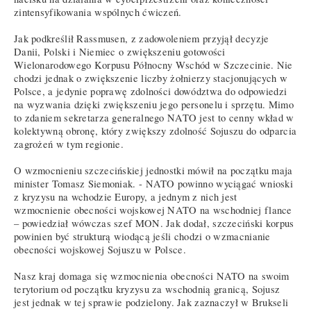
zintensyfikowania wspólnych ćwiczeń.
Jak podkreślił Rassmusen, z zadowoleniem przyjął decyzje
Danii, Polski i Niemiec o zwiększeniu gotowości
Wielonarodowego Korpusu Północny Wschód w Szczecinie. Nie
chodzi jednak o zwiększenie liczby żołnierzy stacjonujących w
Polsce, a jedynie poprawę zdolności dowództwa do odpowiedzi
na wyzwania dzięki zwiększeniu jego personelu i sprzętu. Mimo
to zdaniem sekretarza generalnego NATO jest to cenny wkład w
kolektywną obronę, który zwiększy zdolność Sojuszu do odparcia
zagrożeń w tym regionie.
O wzmocnieniu szczecińskiej jednostki mówił na początku maja
minister Tomasz Siemoniak. - NATO powinno wyciągać wnioski
z kryzysu na wchodzie Europy, a jednym z nich jest
wzmocnienie obecności wojskowej NATO na wschodniej flance
– powiedział wówczas szef MON. Jak dodał, szczeciński korpus
powinien być strukturą wiodącą jeśli chodzi o wzmacnianie
obecności wojskowej Sojuszu w Polsce.
Nasz kraj domaga się wzmocnienia obecności NATO na swoim
terytorium od początku kryzysu za wschodnią granicą, Sojusz
jest jednak w tej sprawie podzielony. Jak zaznaczył w Brukseli