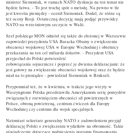
minister Siemoniak, w ramach NATO dyskusja na ten temat nie
będzie łatwa. - To jest trochę spór o metodę. Na pewno w tle
jest kwestia pieniędzy - ocenił Siemoniak. Dodał, że różne są
też oceny Rosji. Ostateczną decyzję mają podjąć przywódcy
NATO na wrześniowym szczycie w Walii.
Szef polskiego MON odniósł się także do złożonej w Warszawie
zapowiedzi prezydenta USA Baracka Obamy o zwiększeniu
obecności wojskowej USA w Europie Wschodniej i obietnicy
przekazania na ten cel miliarda dolarów. - Prezydent USA
przyjechał do Polski potwierdzić
zobowiązania sojusznicze i poprzeć je dwiema deklaracjami: że
jest gotowy na zwiększenie obecności wojskowej oraz że będzie
miał na to pieniądze - powiedział Siemoniak w Brukseli.
Przypomniał też, że w kwietniu, w trakcie jego wizyty w
Waszyngtonie Polska przedstawiła Amerykanom serię pomysłów
związanych z rozwinięciem obecności sił powietrznych w
Polsce, obroną powietrzną, centrum ćwiczeń dla Europy
Wschodniej czy centrum dla wojsk specjalnych.
Natomiast sekretarz generalny NATO z zadowoleniem przyjął
deklarację Polski o zwiększeniu wydatków na obronność. Takie
oświadczenie dotyczące podniesienia poziomu finansowania