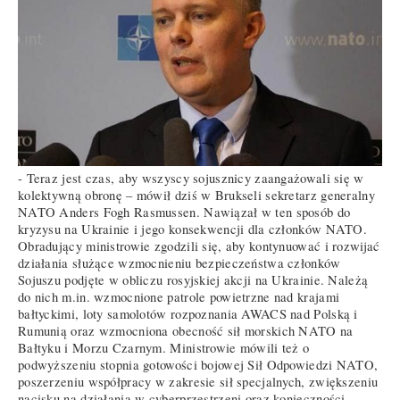
- Teraz jest czas, aby wszyscy sojusznicy zaangażowali się w
kolektywną obronę – mówił dziś w Brukseli sekretarz generalny
NATO Anders Fogh Rasmussen. Nawiązał w ten sposób do
kryzysu na Ukrainie i jego konsekwencji dla członków NATO.
Obradujący ministrowie zgodzili się, aby kontynuować i rozwijać
działania służące wzmocnieniu bezpieczeństwa członków
Sojuszu podjęte w obliczu rosyjskiej akcji na Ukrainie. Należą
do nich m.in. wzmocnione patrole powietrzne nad krajami
bałtyckimi, loty samolotów rozpoznania AWACS nad Polską i
Rumunią oraz wzmocniona obecność sił morskich NATO na
Bałtyku i Morzu Czarnym. Ministrowie mówili też o
podwyższeniu stopnia gotowości bojowej Sił Odpowiedzi NATO,
poszerzeniu współpracy w zakresie sił specjalnych, zwiększeniu
nacisku na działania w cyberprzestrzeni oraz konieczności