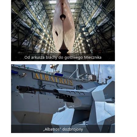
Od arkusza blachy do gotowego Miecznika
„Albatros” dozbrojony