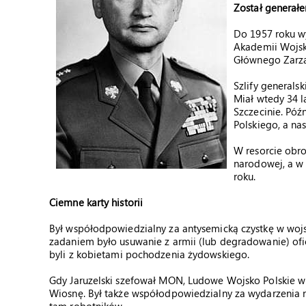
Został generałe
Do 1957 roku wy
Akademii Wojsko
Głównego Zarz
Szlify generals
Miał wtedy 34 
Szczecinie. Pó
Polskiego, a n
W resorcie obr
narodowej, a w 
roku.
Ciemne karty historii
Był współodpowiedzialny za antysemicką czystkę w wojs
zadaniem było usuwanie z armii (lub degradowanie) of
byli z kobietami pochodzenia żydowskiego.
Gdy Jaruzelski szefował MON, Ludowe Wojsko Polskie wk
Wiosnę. Był także współodpowiedzialny za wydarzenia n