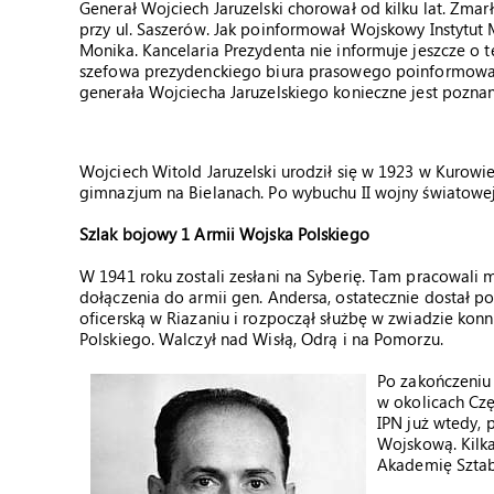
Generał Wojciech Jaruzelski chorował od kilku lat. Zma
przy ul. Saszerów. Jak poinformował Wojskowy Instytut 
Monika. Kancelaria Prezydenta nie informuje jeszcze o 
szefowa prezydenckiego biura prasowego poinformowała
generała Wojciecha Jaruzelskiego konieczne jest poznan
Wojciech Witold Jaruzelski urodził się w 1923 w Kurowi
gimnazjum na Bielanach. Po wybuchu II wojny światowej r
Szlak bojowy 1 Armii Wojska Polskiego
W 1941 roku zostali zesłani na Syberię. Tam pracowali m
dołączenia do armii gen. Andersa, ostatecznie dostał p
oficerską w Riazaniu i rozpoczął służbę w zwiadzie kon
Polskiego. Walczył nad Wisłą, Odrą i na Pomorzu.
Po zakończeniu
w okolicach Cz
IPN już wtedy,
Wojskową. Kilka
Akademię Sztab