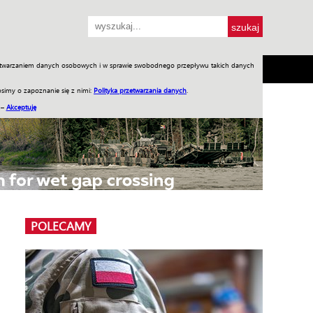
przetwarzaniem danych osobowych i w sprawie swobodnego przepływu takich danych
SH
SKLEP
Jednodniówki
Praca w WIW
simy o zapoznanie się z nimi:
Polityka przetwarzania danych
.
 –
Akceptuję
POLECAMY