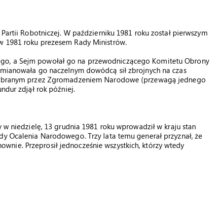
 Partii Robotniczej. W październiku 1981 roku został pierwszym
 w 1981 roku prezesem Rady Ministrów.
ego, a Sejm powołał go na przewodniczącego Komitetu Obrony
a mianowała go naczelnym dowódcą sił zbrojnych na czas
, wybranym przez Zgromadzeniem Narodowe (przewagą jednego
ndur zdjął rok później.
y w niedzielę, 13 grudnia 1981 roku wprowadził w kraju stan
dy Ocalenia Narodowego. Trzy lata temu generał przyznał, że
nie. Przeprosił jednocześnie wszystkich, którzy wtedy