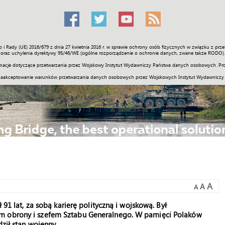
o i Rady (UE) 2016/679 z dnia 27 kwietnia 2016 r. w sprawie ochrony osób fizycznych w związku z 
Świat
Społeczność
Sport
Historia
Galerie
Wideo
ENGLI
oraz uchylenia dyrektywy 95/46/WE (ogólne rozporządzenie o ochronie danych, zwane także RODO).
acje dotyczące przetwarzania przez Wojskowy Instytut Wydawniczy Państwa danych osobowych. Pro
zaakceptowanie warunków przetwarzania danych osobowych przez Wojskowych Instytut Wydawniczy
A
A
A
 91 lat, za sobą karierę polityczną i wojskową. Był
em obrony i szefem Sztabu Generalnego. W pamięci Polaków
dził stan wojenny.