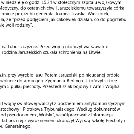
rł w niedzielę o godz. 15.24 w stołecznym szpitalu wojskowym
Medyczny, do ostatnich chwil Jaruzelskiemu towarzyszyła córka
terminie pogrzebu generała. Joanna Trzaska-Wieczorek,
, że "przed podjęciem jakichkolwiek działań, co do pogrzebu
ie woli rodziny".
e na Lubelszczyźnie. Przed wojną ukończył warszawskie
odzina Jaruzelskich szukała schronienia na Litwie.
.in. przy wyrębie lasu. Potem Jaruzelski po nieudanej próbie
owołanie do armii gen. Zygmunta Berlinga. Ukończył szkołę
nym 5 pułku piechoty. Przeszedł szlak bojowy 1 Armii Wojska
 II wojny światowej walczył z podziemiem antykomunistycznym
ęstochowy i Piotrkowa Trybunalskiego. Według dokumentów
 pod pseudonimem „Wolski”, współpracował z Informacją
 lat później z wyróżnieniem ukończył Wyższą Szkołę Piechoty i
u Generalnego.