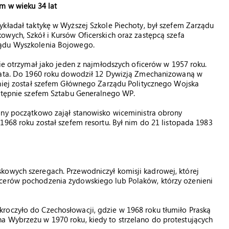
m w wieku 34 lat
kładał taktykę w Wyższej Szkole Piechoty, był szefem Zarządu
wych, Szkół i Kursów Oficerskich oraz zastępcą szefa
ądu Wyszkolenia Bojowego.
kie otrzymał jako jeden z najmłodszych oficerów w 1957 roku.
lata. Do 1960 roku dowodził 12 Dywizją Zmechanizowaną w
źniej został szefem Głównego Zarządu Politycznego Wojska
astępnie szefem Sztabu Generalnego WP.
ony początkowo zajął stanowisko wiceministra obrony
1968 roku został szefem resortu. Był nim do 21 listopada 1983
kowych szeregach. Przewodniczył komisji kadrowej, której
icerów pochodzenia żydowskiego lub Polaków, którzy ożenieni
roczyło do Czechosłowacji, gdzie w 1968 roku tłumiło Praską
a Wybrzeżu w 1970 roku, kiedy to strzelano do protestujących