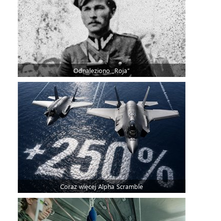
Odnaleziono „Roja”
Coraz więcej Alpha Scramble