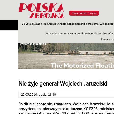
moja polska zbrojna
Od 25 maja 2018 r. obowiązuje w Polsce Rozporządzenie Parlamentu Europejskieg
Armia
Poligon
Sprzęt
Misje
Polityka
Prawo
W związku z powyższym przygotowaliśmy dla Państwa inform
Prosimy o 
Nie żyje generał Wojciech Jaruzelski
25.05.2014, godz. 18:30
Po długiej chorobie, zmarł gen. Wojciech Jaruzelski. Miał
prezydentem, pierwszym sekretarzem KC PZPR, ministr
zapisał się jako ten, który 13 grudnia 1981 roku wprowa