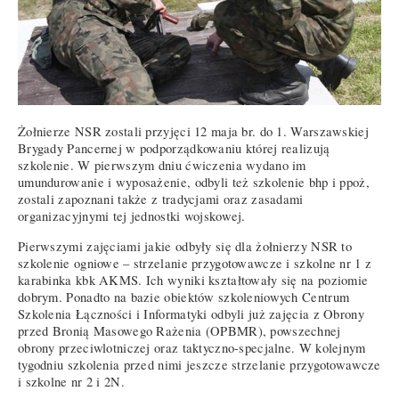
Żołnierze NSR zostali przyjęci 12 maja br. do 1. Warszawskiej
Brygady Pancernej w podporządkowaniu której realizują
szkolenie. W pierwszym dniu ćwiczenia wydano im
umundurowanie i wyposażenie, odbyli też szkolenie bhp i ppoż,
zostali zapoznani także z tradycjami oraz zasadami
organizacyjnymi tej jednostki wojskowej.
Pierwszymi zajęciami jakie odbyły się dla żołnierzy NSR to
szkolenie ogniowe – strzelanie przygotowawcze i szkolne nr 1 z
karabinka kbk AKMS. Ich wyniki kształtowały się na poziomie
dobrym. Ponadto na bazie obiektów szkoleniowych Centrum
Szkolenia Łączności i Informatyki odbyli już zajęcia z Obrony
przed Bronią Masowego Rażenia (OPBMR), powszechnej
obrony przeciwlotniczej oraz taktyczno-specjalne. W kolejnym
tygodniu szkolenia przed nimi jeszcze strzelanie przygotowawcze
i szkolne nr 2 i 2N.