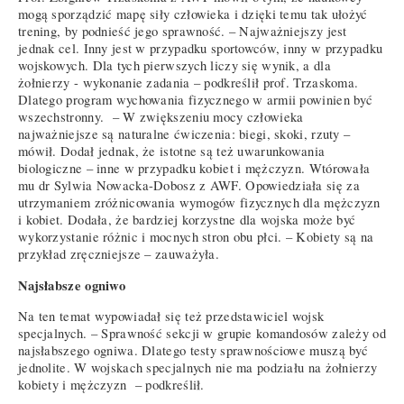
mogą sporządzić mapę siły człowieka i dzięki temu tak ułożyć
trening, by podnieść jego sprawność. – Najważniejszy jest
jednak cel. Inny jest w przypadku sportowców, inny w przypadku
wojskowych. Dla tych pierwszych liczy się wynik, a dla
żołnierzy - wykonanie zadania – podkreślił prof. Trzaskoma.
Dlatego program wychowania fizycznego w armii powinien być
wszechstronny. – W zwiększeniu mocy człowieka
najważniejsze są naturalne ćwiczenia: biegi, skoki, rzuty –
mówił. Dodał jednak, że istotne są też uwarunkowania
biologiczne – inne w przypadku kobiet i mężczyzn. Wtórowała
mu dr Sylwia Nowacka-Dobosz z AWF. Opowiedziała się za
utrzymaniem zróżnicowania wymogów fizycznych dla mężczyzn
i kobiet. Dodała, że bardziej korzystne dla wojska może być
wykorzystanie różnic i mocnych stron obu płci. – Kobiety są na
przykład zręczniejsze – zauważyła.
Najsłabsze ogniwo
Na ten temat wypowiadał się też przedstawiciel wojsk
specjalnych. – Sprawność sekcji w grupie komandosów zależy od
najsłabszego ogniwa. Dlatego testy sprawnościowe muszą być
jednolite. W wojskach specjalnych nie ma podziału na żołnierzy
kobiety i mężczyzn – podkreślił.