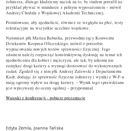
żołnierza, dlatego kładziemy nacisk na to, by student potrafił na
przykład pływać w mundurze z pełnym wyposażeniem – mówił
Andrzej Chodała z Wojskowej Akademii Technicznej.
Postulowano, aby ujednolicić, również ze względu na płeć, testy
rekrutacyjne na wszystkie uczelnie wojskowe.
Natomiast płk Marian Babuśka, przewodniczący Konwentu
Dziekanów Korpusu Oficerskiego, mówił o potrzebie
wypracowania nowych testów sprawności fizycznej. Jego
zdaniem należy rozpocząć konstruktywną dyskusję na temat ich
ujednolicenia dla kobiet i mężczyzn, ale tak, by nikomu nie
zamykać drogi kariery a wymogi dostosować do wykonywanych
zadań. Zgodził się z nim płk Andrzej Zalewski z Departamentu
Kadr, dodając że sprawność fizyczna żołnierzy i wyniki z W-F-u
mają ogromy wpływ na drogę kariery. – Wynik tego sprawdzianu
jest wpisywany do oceny ogólnej – przypomniał.
Wnioski z konferencji - pobierz prezentację
Edyta Żemła, Joanna Tańska