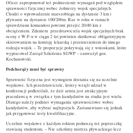
Oficer zaproponował też podniesienie wymagań pod względem
sprawności fizycznej wobec żołnierzy wojsk specjalnych.
Chodzi o wprowadzenie marszobiegu na dystansie 3 km i
pływanie na dystansie 100/200m. Raz w roku w ramach
sprawdzianu komandosi powinni przejść 20/40 km z
obciążeniem. Zdaniem przedstawiciela wojsk specjalnych brak
oceny z W-F-u w ciągu 2 lat powinien skutkować obligatoryjnym
skierowaniem na komisję lekarską i przeniesieniem do innego
rodzaju wojsk. – Te propozycje pokrywają się z wnioskami, które
wypracował Zarząd Szkolenia SGWP – zauważył gen.
Kochanowski.
Podchorąży musi być sprawny
Sprawność fizyczna jest wymogiem dostania się na uczelnie
wojskowe. Ich przedstawiciele, którzy wzięli udział w
konferencji podkreślali, że dziś armia jest atrakcyjnym
pracodawcą w związku z tym kandydatów na studia jest wielu.
Dlatego należy podnieś wymagania sprawnościowe wobec
kandydatów, aby wybrać najlepszych. Zastanawiano się jednak
jak przygotować testy kwalifikacyjne.
Uczelnie wojskowe z każdym rokiem podnoszą też poprzeczkę
stawianą studentom. – Nie szkolimy mistrza pływackiego lecz