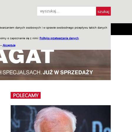
przetwarzaniem danych osobowych i w sprawie swobodnego przepływu takich danych
SH
SKLEP
Jednodniówki
Praca w WIW
simy o zapoznanie się z nimi:
Polityka przetwarzania danych
.
 –
Akceptuję
POLECAMY