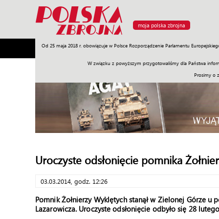
moja polska zbrojna
Od 25 maja 2018 r. obowiązuje w Polsce Rozporządzenie Parlamentu Europejskieg
Armia
Poligon
Sprzęt
Misje
Polityka
Prawo
W związku z powyższym przygotowaliśmy dla Państwa inform
Prosimy o 
Uroczyste odsłonięcie pomnika Żołnie
03.03.2014, godz. 12:26
Pomnik Żołnierzy Wyklętych stanął w Zielonej Górze 
Lazarowicza. Uroczyste odsłonięcie odbyło się 28 lutego