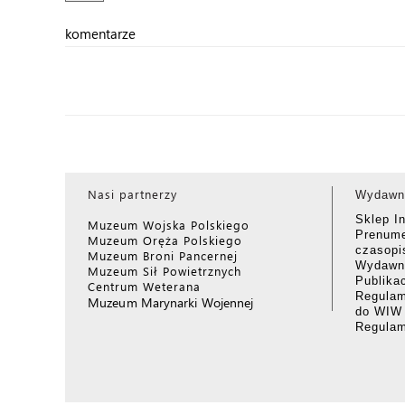
komentarze
Nasi partnerzy
Wydawn
Sklep I
Muzeum Wojska Polskiego
Prenume
Muzeum Oręża Polskiego
czasop
Muzeum Broni Pancernej
Wydawni
Muzeum Sił Powietrznych
Publika
Centrum Weterana
Regulam
Muzeum Marynarki Wojennej
do WIW
Regula