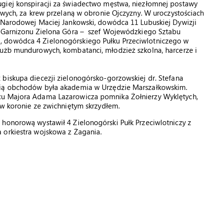
giej konspiracji za świadectwo męstwa, niezłomnej postawy
iowych, za krew przelaną w obronie Ojczyzny. W uroczystościach
y Narodowej Maciej Jankowski, dowódca 11 Lubuskiej Dywizji
a Garnizonu Zielona Góra – szef Wojewódzkiego Sztabu
, dowódca 4 Zielonogórskiego Pułku Przeciwlotniczego w
łużb mundurowych, kombatanci, młodzież szkolna, harcerze i
biskupa diecezji zielonogórsko-gorzowskiej dr. Stefana
ścią obchodów była akademia w Urzędzie Marszałkowskim.
cu Majora Adama Lazarowicza pomnika Żołnierzy Wyklętych,
 w koronie ze zwichniętym skrzydłem.
 honorową wystawił 4 Zielonogórski Pułk Przeciwlotniczy z
 orkiestra wojskowa z Żagania.