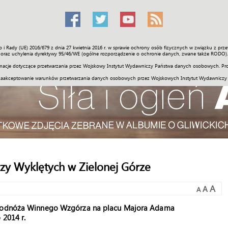
o i Rady (UE) 2016/679 z dnia 27 kwietnia 2016 r. w sprawie ochrony osób fizycznych w związku z 
Świat
Społeczność
Sport
Historia
Galerie
Wideo
ENGLI
oraz uchylenia dyrektywy 95/46/WE (ogólne rozporządzenie o ochronie danych, zwane także RODO).
acje dotyczące przetwarzania przez Wojskowy Instytut Wydawniczy Państwa danych osobowych. Pro
zaakceptowanie warunków przetwarzania danych osobowych przez Wojskowych Instytut Wydawniczy
rzy Wyklętych w Zielonej Górze
A
A
A
u podnóża Winnego Wzgórza na placu Majora Adama
 2014 r.