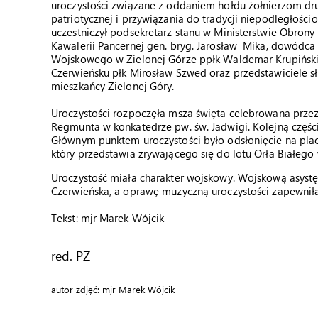
uroczystości związane z oddaniem hołdu żołnierzom dru
patriotycznej i przywiązania do tradycji niepodległośc
uczestniczył podsekretarz stanu w Ministerstwie Obron
Kawalerii Pancernej gen. bryg. Jarosław Mika, dowódc
Wojskowego w Zielonej Górze ppłk Waldemar Krupiński
Czerwieńsku płk Mirosław Szwed oraz przedstawiciele s
mieszkańcy Zielonej Góry.
Uroczystości rozpoczęła msza święta celebrowana przez 
Regmunta w konkatedrze pw. św. Jadwigi. Kolejną czę
Głównym punktem uroczystości było odsłonięcie na pla
który przedstawia zrywającego się do lotu Orła Białego
Uroczystość miała charakter wojskowy. Wojskową asystę
Czerwieńska, a oprawę muzyczną uroczystości zapewniła
Tekst: mjr Marek Wójcik
red. PZ
autor zdjęć: mjr Marek Wójcik