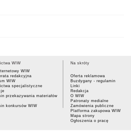
ictwa WIW
Na skróty
nternetowy WIW
rata redakcyjna
Oferta reklamowa
ism WIW
Buzdygany - regulamin
ctwa specjalistyczne
Linki
cje
Redakcja
in przekazywania materiałów
O WIW
Patronaty medialne
min konkursów WIW
Zamówienia publiczne
Platforma zakupowa WIW
Mapa strony
Ogłoszenia o pracę