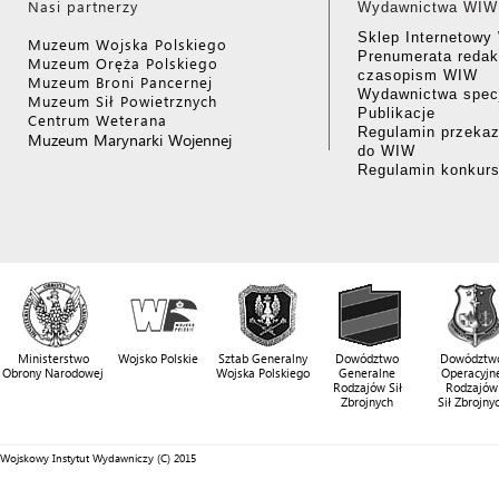
Nasi partnerzy
Wydawnictwa WIW
Sklep Internetow
Muzeum Wojska Polskiego
Prenumerata redak
Muzeum Oręża Polskiego
czasopism WIW
Muzeum Broni Pancernej
Wydawnictwa specj
Muzeum Sił Powietrznych
Publikacje
Centrum Weterana
Regulamin przekaz
Muzeum Marynarki Wojennej
do WIW
Regulamin konkur
Ministerstwo
Wojsko Polskie
Sztab Generalny
Dowództwo
Dowództw
Obrony Narodowej
Wojska Polskiego
Generalne
Operacyjn
Rodzajów Sił
Rodzajów
Zbrojnych
Sił Zbrojny
Wojskowy Instytut Wydawniczy (C) 2015