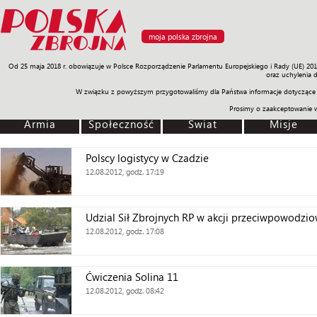
moja polska zbrojna
Od 25 maja 2018 r. obowiązuje w Polsce Rozporządzenie Parlamentu Europejskiego i Rady (UE) 20
Armia
Poligon
Sprzęt
Misje
Polityka
Prawo
Świat
Sp
oraz uchylenia 
W związku z powyższym przygotowaliśmy dla Państwa informacje dotyczące 
Prosimy o zaakceptowanie 
Armia
Społeczność
Świat
Misje
Polscy logistycy w Czadzie
12.08.2012, godz. 17:19
Udzial Sił Zbrojnych RP w akcji przeciwpowodzio
12.08.2012, godz. 17:08
Ćwiczenia Solina 11
12.08.2012, godz. 08:42