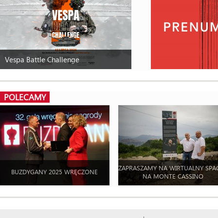
Vespa Battle Challenge
POLECAMY
ZAPRASZAMY NA WIRTUALNY SPA
BUZDYGANY 2025 WRĘCZONE
NA MONTE CASSINO