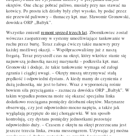
okrętów. One chcąc pobrać paliwo, musiały przy nas stawać na
kotwicy. Po prostu ich dzioby były zbyt wysoko, by podać przez
nie przewód paliwowy – tłumaczy kpt. mar. Sławomir Gronowski,
dowódca ORP „Bałtyk”.
Wszystko zmienił
remont sprzed trzech lat
. Zbornikowiec został
wówczas zaopatrzony w systemy umożliwiające tankowanie w
ruchu przez burtę. Teraz załoga ćwiczy takie manewry przy
każdej możliwej okazji. – Współpracowaliśmy już z naszą
fregatą. Teraz przyszedł czas na okręt, który wkrótce stanie się
najnowszą jednostką naszej marynarki – podkreśla kpt. mar.
Gronowski i dodaje, że takie tankowanie wymaga od załogi
zgrania i ciągłej uwagi. – Okręty muszą utrzymywać stałą
prędkość i odpowiedni dystans. A kiedy mamy do czynienia z
dużą jednostką, nie jest to łatwe. Wraz z wypornością rośnie
bowiem siła przyciągania – zaznacza dowódca ORP „Bałtyk”. W
takim wypadku pomocna może się okazać specjalna linka
dodatkowo rozciągana pomiędzy dziobami okrętów. Marynarze
obserwują, czy jest odpowiednio mocno napięta, a także jak
wyglądają przypięte do niej chorągiewki. W ten sposób
kontrolują, czy dystans pomiędzy jednostkami pozostaje
odpowiednio duży. – Czasem z okrętu na okręt przerzucana jest
jeszcze trzecia linka, zwana messengerem. Używając jej można