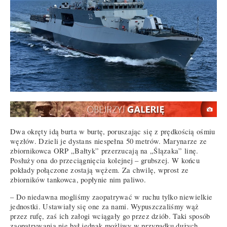
Dwa okręty idą burta w burtę, poruszając się z prędkością ośmiu
węzłów. Dzieli je dystans niespełna 50 metrów. Marynarze ze
zbiornikowca ORP „Bałtyk” przerzucają na „Ślązaka” linę.
Posłuży ona do przeciągnięcia kolejnej – grubszej. W końcu
pokłady połączone zostają wężem. Za chwilę, wprost ze
zbiorników tankowca, popłynie nim paliwo.
– Do niedawna mogliśmy zaopatrywać w ruchu tylko niewielkie
jednostki. Ustawiały się one za nami. Wypuszczaliśmy wąż
przez rufę, zaś ich załogi wciągały go przez dziób. Taki sposób
zaopatrywania nie był jednak możliwy w przypadku dużych