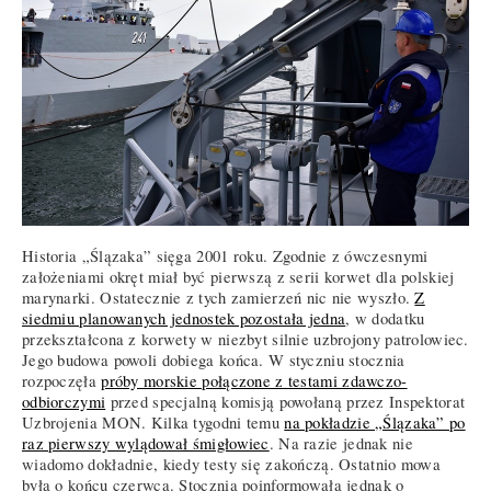
Historia „Ślązaka” sięga 2001 roku. Zgodnie z ówczesnymi
założeniami okręt miał być pierwszą z serii korwet dla polskiej
marynarki. Ostatecznie z tych zamierzeń nic nie wyszło.
Z
siedmiu planowanych jednostek pozostała jedna
, w dodatku
przekształcona z korwety w niezbyt silnie uzbrojony patrolowiec.
Jego budowa powoli dobiega końca. W styczniu stocznia
rozpoczęła
próby morskie połączone z testami zdawczo-
odbiorczymi
przed specjalną komisją powołaną przez Inspektorat
Uzbrojenia MON. Kilka tygodni temu
na pokładzie „Ślązaka” po
raz pierwszy wylądował śmigłowiec
. Na razie jednak nie
wiadomo dokładnie, kiedy testy się zakończą. Ostatnio mowa
była o końcu czerwca. Stocznia poinformowała jednak o