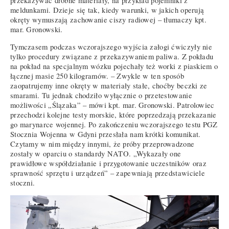
przekazywać drobne materiały, na przykład pojemniki z
meldunkami. Dzieje się tak, kiedy warunki, w jakich operują
okręty wymuszają zachowanie ciszy radiowej – tłumaczy kpt.
mar. Gronowski.
Tymczasem podczas wczorajszego wyjścia załogi ćwiczyły nie
tylko procedury związane z przekazywaniem paliwa. Z pokładu
na pokład na specjalnym wózku pojechały też worki z piaskiem o
łącznej masie 250 kilogramów. – Zwykle w ten sposób
zaopatrujemy inne okręty w materiały stałe, choćby beczki ze
smarami. Tu jednak chodziło wyłącznie o przetestowanie
możliwości „Ślązaka” – mówi kpt. mar. Gronowski. Patrolowiec
przechodzi kolejne testy morskie, które poprzedzają przekazanie
go marynarce wojennej. Po zakończeniu wczorajszego testu PGZ
Stocznia Wojenna w Gdyni przesłała nam krótki komunikat.
Czytamy w nim między innymi, że próby przeprowadzone
zostały w oparciu o standardy NATO. „Wykazały one
prawidłowe współdziałanie i przygotowanie uczestników oraz
sprawność sprzętu i urządzeń” – zapewniają przedstawiciele
stoczni.