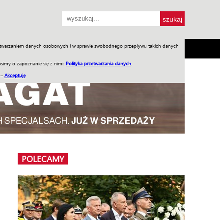
przetwarzaniem danych osobowych i w sprawie swobodnego przepływu takich danych
SH
SKLEP
Jednodniówki
Praca w WIW
simy o zapoznanie się z nimi:
Polityka przetwarzania danych
.
 –
Akceptuję
POLECAMY