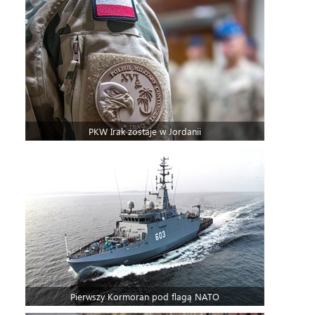
PKW Irak zostaje w Jordanii
Pierwszy Kormoran pod flagą NATO