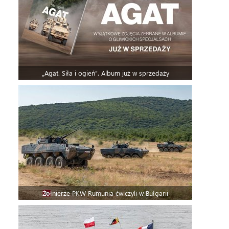
„Agat. Siła i ogień”. Album już w sprzedaży
Żołnierze PKW Rumunia ćwiczyli w Bułgarii