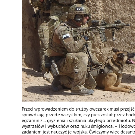
Przed wprowadzeniem do służby owczarek musi przejść j
sprawdzają przede wszystkim, czy pies został przez ho
egzamin z… gryzienia i szukania ukrytego przedmiotu. Ni
wystrzałów i wybuchów oraz huku śmigłowca. – Hodowc
zadaniem jest nauczyć je wojska. Ćwiczymy więc desanto