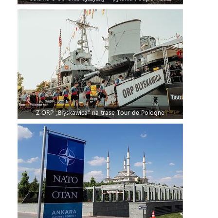
Z ORP „Błyskawica” na trasę Tour de Pologne