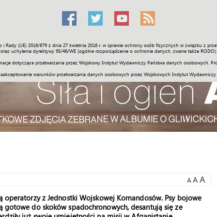
o i Rady (UE) 2016/679 z dnia 27 kwietnia 2016 r. w sprawie ochrony osób fizycznych w związku z 
Świat
Społeczność
Sport
Historia
Galerie
Wideo
ENGLI
oraz uchylenia dyrektywy 95/46/WE (ogólne rozporządzenie o ochronie danych, zwane także RODO).
acje dotyczące przetwarzania przez Wojskowy Instytut Wydawniczy Państwa danych osobowych. Pro
zaakceptowanie warunków przetwarzania danych osobowych przez Wojskowych Instytut Wydawniczy
A
A
A
wią operatorzy z Jednostki Wojskowej Komandosów. Psy bojowe
 są gotowe do skoków spadochronowych, desantują się ze
dziły już swoje umiejętności na misji w Afganistanie,