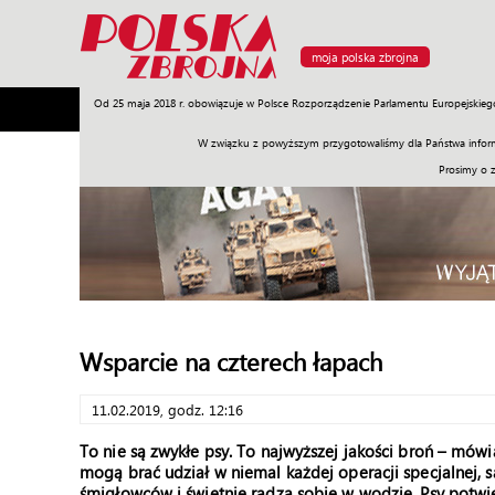
moja polska zbrojna
Od 25 maja 2018 r. obowiązuje w Polsce Rozporządzenie Parlamentu Europejskieg
Armia
Poligon
Sprzęt
Misje
Polityka
Prawo
W związku z powyższym przygotowaliśmy dla Państwa inform
Prosimy o 
Wsparcie na czterech łapach
11.02.2019, godz. 12:16
To nie są zwykłe psy. To najwyższej jakości broń – mó
mogą brać udział w niemal każdej operacji specjalnej,
śmigłowców i świetnie radzą sobie w wodzie. Psy potwier