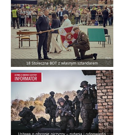
18 Stołeczna BOT z własnym sztandarem
Ustawa o obronie ojczyzny – pytania i odpowiedzi