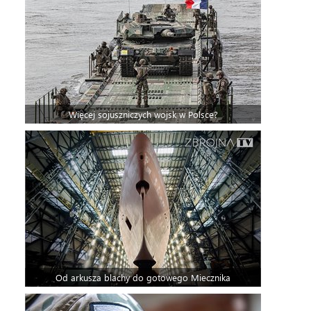
Więcej sojuszniczych wojsk w Polsce?
Od arkusza blachy do gotowego Miecznika