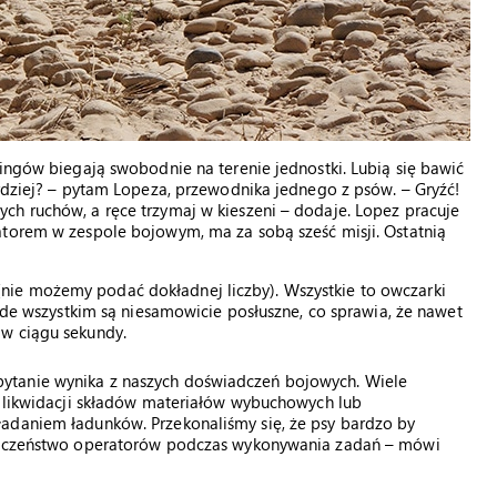
ningów biegają swobodnie na terenie jednostki. Lubią się bawić
ardziej? – pytam Lopeza, przewodnika jednego z psów. – Gryźć!
ch ruchów, a ręce trzymaj w kieszeni – dodaje. Lopez pracuje
atorem w zespole bojowym, ma za sobą sześć misji. Ostatnią
ie możemy podać dokładnej liczby). Wszystkie to owczarki
zede wszystkim są niesamowicie posłuszne, co sprawia, że nawet
 w ciągu sekundy.
ytanie wynika z naszych doświadczeń bojowych. Wiele
o likwidacji składów materiałów wybuchowych lub
adaniem ładunków. Przekonaliśmy się, że psy bardzo by
pieczeństwo operatorów podczas wykonywania zadań – mówi