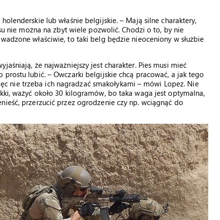
olenderskie lub właśnie belgijskie. – Mają silne charaktery,
psu nie można na zbyt wiele pozwolić. Chodzi o to, by nie
owadzone właściwie, to taki belg będzie nieoceniony w służbie
jaśniają, że najważniejszy jest charakter. Pies musi mieć
prostu lubić. – Owczarki belgijskie chcą pracować, a jak tego
, więc nie trzeba ich nagradzać smakołykami – mówi Lopez. Nie
ekki, ważyć około 30 kilogramów, bo taka waga jest optymalna,
nieść, przerzucić przez ogrodzenie czy np. wciągnąć do