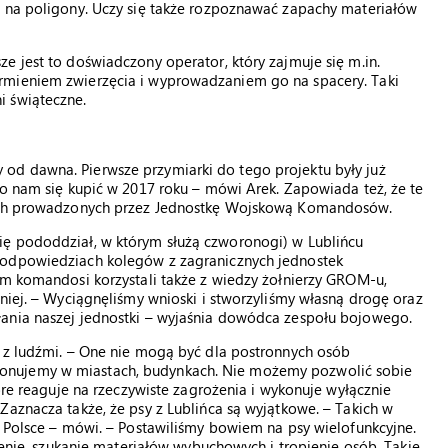
i na poligony. Uczy się także rozpoznawać zapachy materiałów
e jest to doświadczony operator, który zajmuje się m.in.
rmieniem zwierzęcia i wyprowadzaniem go na spacery. Taki
i świąteczne.
od dawna. Pierwsze przymiarki do tego projektu były już
ło nam się kupić w 2017 roku – mówi Arek. Zapowiada też, że te
lnych prowadzonych przez Jednostkę Wojskową Komandosów.
ię pododdział, w którym służą czworonogi) w Lublińcu
podpowiedziach kolegów z zagranicznych jednostek
ym komandosi korzystali także z wiedzy żołnierzy GROM-u,
niej. – Wyciągnęliśmy wnioski i stworzyliśmy własną drogę oraz
łania naszej jednostki – wyjaśnia dowódca zespołu bojowego.
w z ludźmi. – One nie mogą być dla postronnych osób
onujemy w miastach, budynkach. Nie możemy pozwolić sobie
tóre reaguje na rzeczywiste zagrożenia i wykonuje wyłącznie
Zaznacza także, że psy z Lublińca są wyjątkowe. – Takich w
w Polsce – mówi. – Postawiliśmy bowiem na psy wielofunkcyjne.
zienie, szukanie materiałów wybuchowych i tropienie osób. Takie