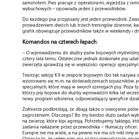
samolotem. Pies pracuje z operatorami, wyjeżdża z nim
wybuchowych – opowiada jeden z przewodników.
Do każdego psa przypisany jest jeden przewodnik. Zawsz
prowadzeniem dwóch lub trzech treningów dziennie, ka
grafik obowiązuje przewodników także w weekendy i dn
Komandos na czterech łapach
– O wprowadzeniu do służby psów bojowych myśleliśmy 
cztery lata temu. Ostatecznie jednak doskonałe psy uda
zwierzęta sprawdzą się w większości operacji specja
Tworząc sekcję K9 w zespole bojowym (bo tak nazywa s
wzorowano się m.in. na doświadczeniach sojuszników, 
specjalnych, które mają w swoich szeregach psy. Poza t
którzy psy bojowe do służby wprowadzili kilka lat wcześ
nowy program szkolenia, odpowiadający specyfice dzia
Żołnierze podkreślają, że dbają także o oswojenie psó
zagrożeniem. Dlaczego? Bo my bardzo dużo zadań wyk
na zwierzę, które kipi agresją. Potrzebujemy takiego, k
zadania nakazane przez przewodnika – tłumaczy oficer. 
Europie nie ma wiele, a na pewno nie ma ich nikt inny 
Oznacza to, że jeden pies ma aż trzy specjalizacje: gry