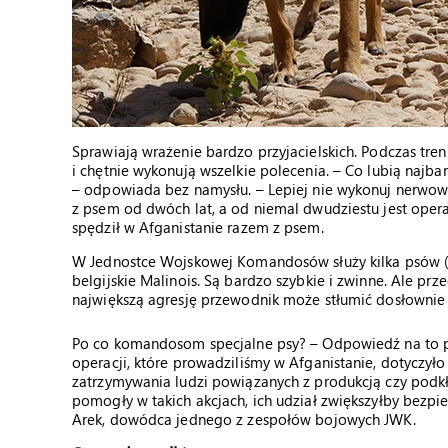
Sprawiają wrażenie bardzo przyjacielskich. Podczas tre
i chętnie wykonują wszelkie polecenia. – Co lubią najb
– odpowiada bez namysłu. – Lepiej nie wykonuj nerwowy
z psem od dwóch lat, a od niemal dwudziestu jest oper
spędził w Afganistanie razem z psem.
W Jednostce Wojskowej Komandosów służy kilka psów (n
belgijskie Malinois. Są bardzo szybkie i zwinne. Ale pr
największą agresję przewodnik może stłumić dosłownie
Po co komandosom specjalne psy? – Odpowiedź na to p
operacji, które prowadziliśmy w Afganistanie, dotyczył
zatrzymywania ludzi powiązanych z produkcją czy podkł
pomogły w takich akcjach, ich udział zwiększyłby bez
Arek, dowódca jednego z zespołów bojowych JWK.