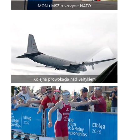
MON i MSZ o szczycie NATO
Kolejna prowokacja nad Bałtykiem