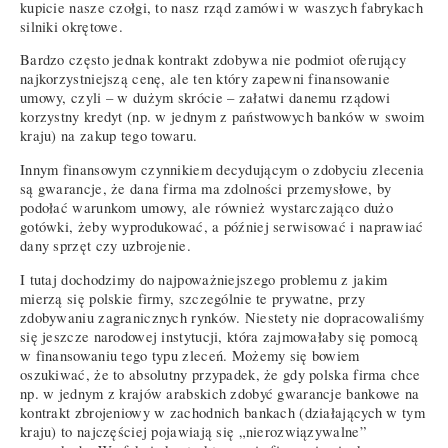
kupicie nasze czołgi, to nasz rząd zamówi w waszych fabrykach
silniki okrętowe.
Bardzo często jednak kontrakt zdobywa nie podmiot oferujący
najkorzystniejszą cenę, ale ten który zapewni finansowanie
umowy, czyli – w dużym skrócie – załatwi danemu rządowi
korzystny kredyt (np. w jednym z państwowych banków w swoim
kraju) na zakup tego towaru.
Innym finansowym czynnikiem decydującym o zdobyciu zlecenia
są gwarancje, że dana firma ma zdolności przemysłowe, by
podołać warunkom umowy, ale również wystarczająco dużo
gotówki, żeby wyprodukować, a później serwisować i naprawiać
dany sprzęt czy uzbrojenie.
I tutaj dochodzimy do najpoważniejszego problemu z jakim
mierzą się polskie firmy, szczególnie te prywatne, przy
zdobywaniu zagranicznych rynków. Niestety nie dopracowaliśmy
się jeszcze narodowej instytucji, która zajmowałaby się pomocą
w finansowaniu tego typu zleceń. Możemy się bowiem
oszukiwać, że to absolutny przypadek, że gdy polska firma chce
np. w jednym z krajów arabskich zdobyć gwarancje bankowe na
kontrakt zbrojeniowy w zachodnich bankach (działających w tym
kraju) to najczęściej pojawiają się „nierozwiązywalne”