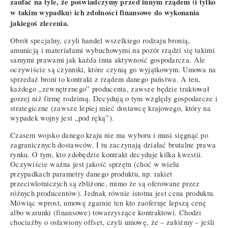
zaufać na tyle, że poświadczymy przed innym rządem (i tylko
w takim wypadku) ich zdolności finansowe do wykonania
jakiegoś zlecenia.
Obrót specjalny, czyli handel wszelkiego rodzaju bronią,
amunicją i materiałami wybuchowymi na pozór rządzi się takimi
samymi prawami jak każda inna aktywność gospodarcza. Ale
oczywiście są czynniki, które czynią go wyjątkowym. Umowa na
sprzedaż broni to kontrakt z rządem danego państwa. A ten,
każdego „zewnętrznego” producenta, zawsze będzie traktował
gorzej niż firmę rodzimą. Decydują o tym względy gospodarcze i
strategiczne (zawsze lepiej mieć dostawcę krajowego, który na
wypadek wojny jest „pod ręką”).
Czasem wojsko danego kraju nie ma wyboru i musi sięgnąć po
zagranicznych dostawców. I tu zaczynają działać brutalne prawa
rynku. O tym, kto zdobędzie kontrakt decyduje kilka kwestii.
Oczywiście ważna jest jakość sprzętu (choć w wielu
przypadkach parametry danego produktu, np. rakiet
przeciwlotniczych są zbliżone, mimo że są oferowane przez
różnych producentów). Jednak równie istotna jest cena produktu.
Mówiąc wprost, umowę zgarnie ten kto zaoferuje lepszą cenę
albo warunki (finansowe) towarzyszące kontraktowi. Chodzi
chociażby o osławiony offset, czyli umowę, że – załóżmy – jeśli