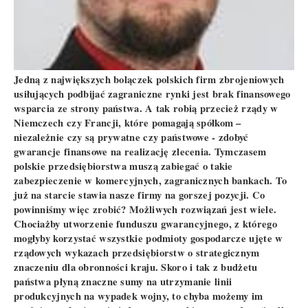
Jedną z największych bolączek polskich firm zbrojeniowych
usiłujących podbijać zagraniczne rynki jest brak finansowego
wsparcia ze strony państwa. A tak robią przecież rządy w
Niemczech czy Francji, które pomagają spółkom –
niezależnie czy są prywatne czy państwowe - zdobyć
gwarancje finansowe na realizację zlecenia. Tymczasem
polskie przedsiębiorstwa muszą zabiegać o takie
zabezpieczenie w komercyjnych, zagranicznych bankach. To
już na starcie stawia nasze firmy na gorszej pozycji. Co
powinniśmy więc zrobić? Możliwych rozwiązań jest wiele.
Chociażby utworzenie funduszu gwarancyjnego, z którego
mogłyby korzystać wszystkie podmioty gospodarcze ujęte w
rządowych wykazach przedsiębiorstw o strategicznym
znaczeniu dla obronności kraju. Skoro i tak z budżetu
państwa płyną znaczne sumy na utrzymanie linii
produkcyjnych na wypadek wojny, to chyba możemy im