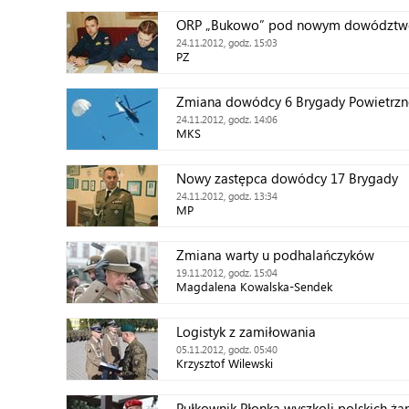
ORP „Bukowo” pod nowym dowództ
24.11.2012, godz. 15:03
PZ
Zmiana dowódcy 6 Brygady Powietrz
24.11.2012, godz. 14:06
MKS
Nowy zastępca dowódcy 17 Brygady
24.11.2012, godz. 13:34
MP
Zmiana warty u podhalańczyków
19.11.2012, godz. 15:04
Magdalena Kowalska-Sendek
Logistyk z zamiłowania
05.11.2012, godz. 05:40
Krzysztof Wilewski
Pułkownik Płonka wyszkoli polskich 