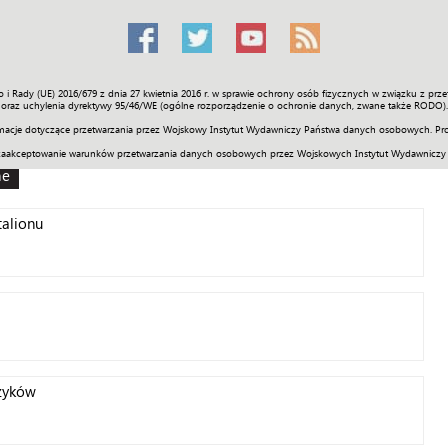
o i Rady (UE) 2016/679 z dnia 27 kwietnia 2016 r. w sprawie ochrony osób fizycznych w związku z 
Świat
Społeczność
Sport
Historia
Galerie
Wideo
ENGLI
oraz uchylenia dyrektywy 95/46/WE (ogólne rozporządzenie o ochronie danych, zwane także RODO).
acje dotyczące przetwarzania przez Wojskowy Instytut Wydawniczy Państwa danych osobowych. Pro
zaakceptowanie warunków przetwarzania danych osobowych przez Wojskowych Instytut Wydawniczy
ne
alionu
zyków