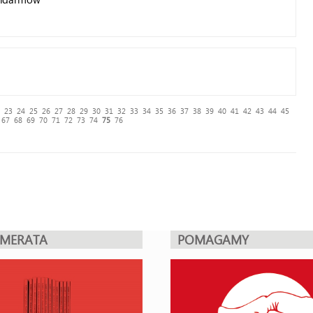
23
24
25
26
27
28
29
30
31
32
33
34
35
36
37
38
39
40
41
42
43
44
45
67
68
69
70
71
72
73
74
75
76
UMERATA
POMAGAMY