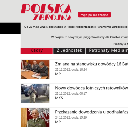
moja polska zbrojna
Od 25 maja 2018 r. obowiązuje w Polsce Rozporządzenie Parlamentu Europejskieg
Armia
Poligon
Sprzęt
Misje
Polityka
Prawo
W związku z powyższym przygotowaliśmy dla Państwa inform
Prosimy o 
Kadry
Z Jednostek
Patronaty Medial
Zmiana na stanowisku dowódcy 16 Bat
25.11.2012, godz. 18:24
MP
Nowy dowódca lotniczych ratowników
25.11.2012, godz. 08:17
MKS
Przekazanie dowodzenia u podhalańc
24.11.2012, godz. 15:29
MP