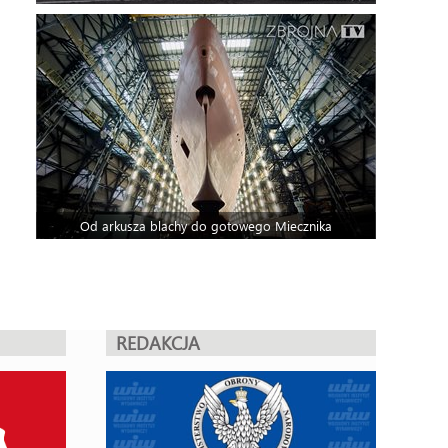
Od arkusza blachy do gotowego Miecznika
REDAKCJA