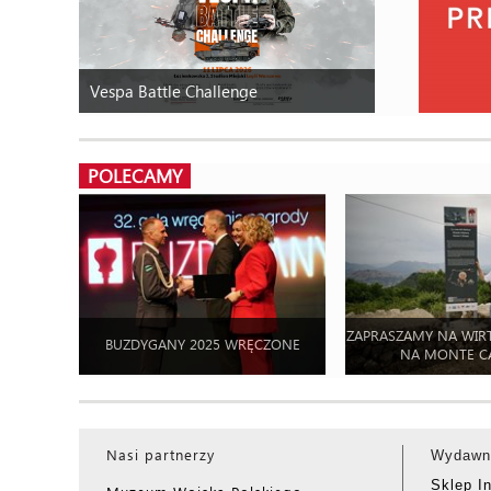
Vespa Battle Challenge
POLECAMY
ZAPRASZAMY NA WIR
BUZDYGANY 2025 WRĘCZONE
NA MONTE C
Nasi partnerzy
Wydawn
Sklep I