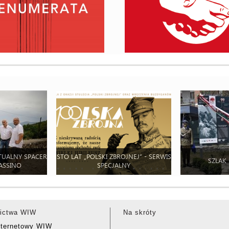
TUALNY SPACER
STO LAT „POLSKI ZBROJNEJ” - SERWIS
SZLAK
ASSINO
SPECJALNY
ictwa WIW
Na skróty
nternetowy WIW