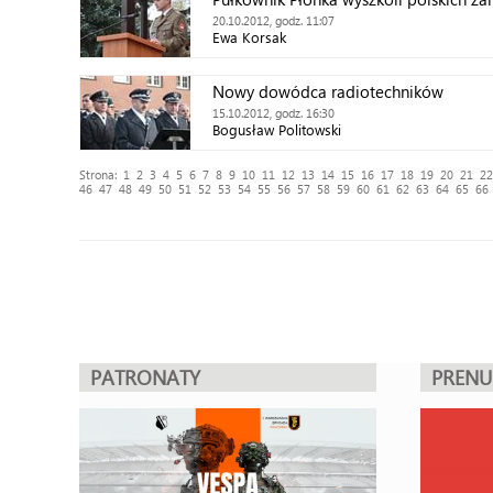
20.10.2012, godz. 11:07
Ewa Korsak
Nowy dowódca radiotechników
15.10.2012, godz. 16:30
Bogusław Politowski
Strona:
1
2
3
4
5
6
7
8
9
10
11
12
13
14
15
16
17
18
19
20
21
22
46
47
48
49
50
51
52
53
54
55
56
57
58
59
60
61
62
63
64
65
66
PATRONATY
PREN