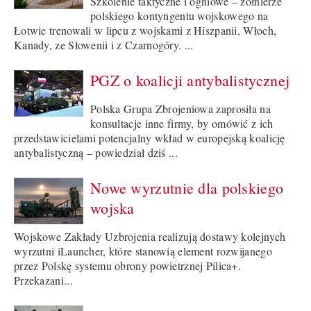
Szkolenie taktyczne i ogniowe – żołnierze
polskiego kontyngentu wojskowego na
Łotwie trenowali w lipcu z wojskami z Hiszpanii, Włoch,
Kanady, ze Słowenii i z Czarnogóry. ...
PGZ o koalicji antybalistycznej
Polska Grupa Zbrojeniowa zaprosiła na
konsultacje inne firmy, by omówić z ich
przedstawicielami potencjalny wkład w europejską koalicję
antybalistyczną – powiedział dziś ...
Nowe wyrzutnie dla polskiego
wojska
Wojskowe Zakłady Uzbrojenia realizują dostawy kolejnych
wyrzutni iLauncher, które stanowią element rozwijanego
przez Polskę systemu obrony powietrznej Pilica+.
Przekazani...