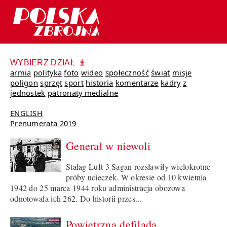
WYBIERZ DZIAŁ
armia
polityka
foto
wideo
społeczność
świat
misje
poligon
sprzęt
sport
historia
komentarze
kadry
z
jednostek
patronaty medialne
ENGLISH
Prenumerata 2019
Generał w niewoli
Stalag Luft 3 Sagan rozsławiły wielokrotne
próby ucieczek. W okresie od 10 kwietnia
1942 do 25 marca 1944 roku administracja obozowa
odnotowała ich 262. Do historii przes...
Powietrzna defilada