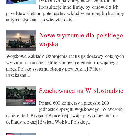
Polska Grupa Zbrojeniowa zaprosiła na
konsultacje inne firmy, by omówić z ich
przedstawicielami potencjalny wkład w europejską koalicję
antybalistyczną – powiedział dziś ...
Nowe wyrzutnie dla polskiego
wojska
Wojskowe Zakłady Uzbrojenia realizują dostawy kolejnych
wyrzutni iLauncher, które stanowią element rozwijanego
przez Polskę systemu obrony powietrznej Pilica+.
Przekazani...
Szachownica na Wisłostradzie
Ponad 600 żołnierzy i przeszło 200
jednostek sprzętu wojskowego. W Wesołej
na terenie 1 Brygady Pancernej trwają przygotowania do
defilady z okazji Święta Wojska Polskieg...