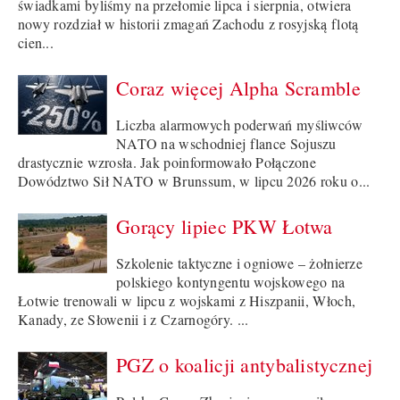
świadkami byliśmy na przełomie lipca i sierpnia, otwiera
nowy rozdział w historii zmagań Zachodu z rosyjską flotą
cien...
Coraz więcej Alpha Scramble
Liczba alarmowych poderwań myśliwców
NATO na wschodniej flance Sojuszu
drastycznie wzrosła. Jak poinformowało Połączone
Dowództwo Sił NATO w Brunssum, w lipcu 2026 roku o...
Gorący lipiec PKW Łotwa
Szkolenie taktyczne i ogniowe – żołnierze
polskiego kontyngentu wojskowego na
Łotwie trenowali w lipcu z wojskami z Hiszpanii, Włoch,
Kanady, ze Słowenii i z Czarnogóry. ...
PGZ o koalicji antybalistycznej