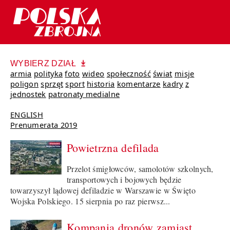
WYBIERZ DZIAŁ
armia
polityka
foto
wideo
społeczność
świat
misje
poligon
sprzęt
sport
historia
komentarze
kadry
z
jednostek
patronaty medialne
ENGLISH
Prenumerata 2019
Powietrzna defilada
Przelot śmigłowców, samolotów szkolnych,
transportowych i bojowych będzie
towarzyszył lądowej defiladzie w Warszawie w Święto
Wojska Polskiego. 15 sierpnia po raz pierwsz...
Kompania dronów zamiast