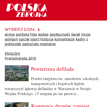
WYBIERZ DZIAŁ
armia
polityka
foto
wideo
społeczność
świat
misje
poligon
sprzęt
sport
historia
komentarze
kadry
z
jednostek
patronaty medialne
ENGLISH
Prenumerata 2019
Powietrzna defilada
Przelot śmigłowców, samolotów szkolnych,
transportowych i bojowych będzie
towarzyszył lądowej defiladzie w Warszawie w Święto
Wojska Polskiego. 15 sierpnia po raz pierwsz...
Kompania dronów zamiast