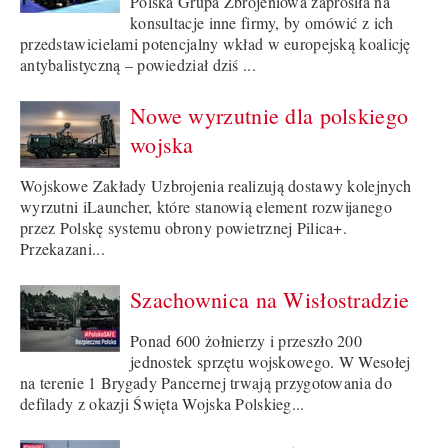
Polska Grupa Zbrojeniowa zaprosiła na
konsultacje inne firmy, by omówić z ich
przedstawicielami potencjalny wkład w europejską koalicję
antybalistyczną – powiedział dziś ...
Nowe wyrzutnie dla polskiego
wojska
Wojskowe Zakłady Uzbrojenia realizują dostawy kolejnych
wyrzutni iLauncher, które stanowią element rozwijanego
przez Polskę systemu obrony powietrznej Pilica+.
Przekazani...
Szachownica na Wisłostradzie
Ponad 600 żołnierzy i przeszło 200
jednostek sprzętu wojskowego. W Wesołej
na terenie 1 Brygady Pancernej trwają przygotowania do
defilady z okazji Święta Wojska Polskieg...