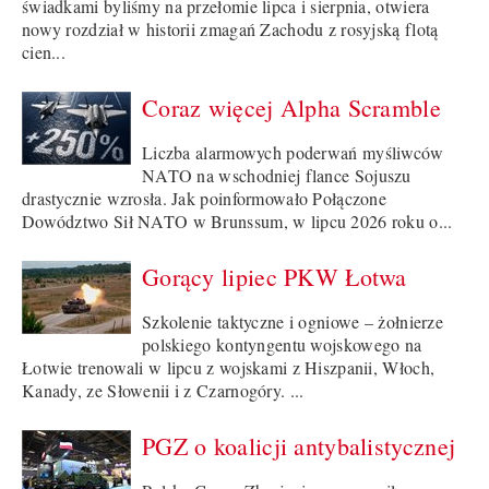
świadkami byliśmy na przełomie lipca i sierpnia, otwiera
nowy rozdział w historii zmagań Zachodu z rosyjską flotą
cien...
Coraz więcej Alpha Scramble
Liczba alarmowych poderwań myśliwców
NATO na wschodniej flance Sojuszu
drastycznie wzrosła. Jak poinformowało Połączone
Dowództwo Sił NATO w Brunssum, w lipcu 2026 roku o...
Gorący lipiec PKW Łotwa
Szkolenie taktyczne i ogniowe – żołnierze
polskiego kontyngentu wojskowego na
Łotwie trenowali w lipcu z wojskami z Hiszpanii, Włoch,
Kanady, ze Słowenii i z Czarnogóry. ...
PGZ o koalicji antybalistycznej