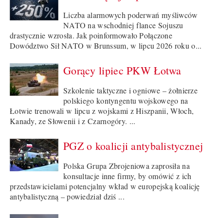
Liczba alarmowych poderwań myśliwców
NATO na wschodniej flance Sojuszu
drastycznie wzrosła. Jak poinformowało Połączone
Dowództwo Sił NATO w Brunssum, w lipcu 2026 roku o...
Gorący lipiec PKW Łotwa
Szkolenie taktyczne i ogniowe – żołnierze
polskiego kontyngentu wojskowego na
Łotwie trenowali w lipcu z wojskami z Hiszpanii, Włoch,
Kanady, ze Słowenii i z Czarnogóry. ...
PGZ o koalicji antybalistycznej
Polska Grupa Zbrojeniowa zaprosiła na
konsultacje inne firmy, by omówić z ich
przedstawicielami potencjalny wkład w europejską koalicję
antybalistyczną – powiedział dziś ...