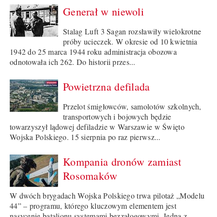
Generał w niewoli
Stalag Luft 3 Sagan rozsławiły wielokrotne
próby ucieczek. W okresie od 10 kwietnia
1942 do 25 marca 1944 roku administracja obozowa
odnotowała ich 262. Do historii przes...
Powietrzna defilada
Przelot śmigłowców, samolotów szkolnych,
transportowych i bojowych będzie
towarzyszył lądowej defiladzie w Warszawie w Święto
Wojska Polskiego. 15 sierpnia po raz pierwsz...
Kompania dronów zamiast
Rosomaków
W dwóch brygadach Wojska Polskiego trwa pilotaż „Modelu
44” – programu, którego kluczowym elementem jest
nasycenie batalionu systemami bezzałogowymi. Jedną z