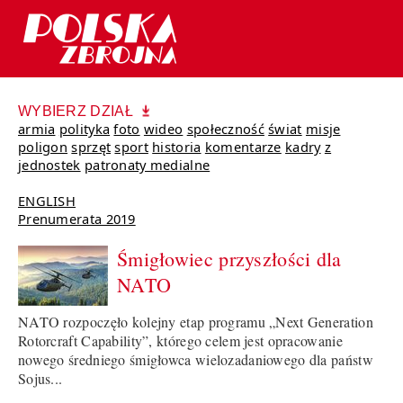
WYBIERZ DZIAŁ
armia
polityka
foto
wideo
społeczność
świat
misje
poligon
sprzęt
sport
historia
komentarze
kadry
z
jednostek
patronaty medialne
ENGLISH
Prenumerata 2019
Śmigłowiec przyszłości dla
NATO
NATO rozpoczęło kolejny etap programu „Next Generation
Rotorcraft Capability”, którego celem jest opracowanie
nowego średniego śmigłowca wielozadaniowego dla państw
Sojus...