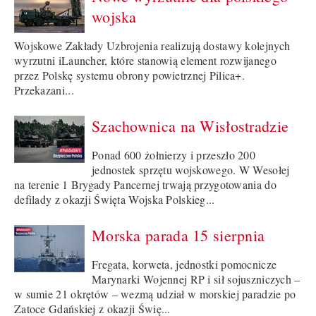
wojska
Wojskowe Zakłady Uzbrojenia realizują dostawy kolejnych
wyrzutni iLauncher, które stanowią element rozwijanego
przez Polskę systemu obrony powietrznej Pilica+.
Przekazani...
Szachownica na Wisłostradzie
Ponad 600 żołnierzy i przeszło 200
jednostek sprzętu wojskowego. W Wesołej
na terenie 1 Brygady Pancernej trwają przygotowania do
defilady z okazji Święta Wojska Polskieg...
Morska parada 15 sierpnia
Fregata, korweta, jednostki pomocnicze
Marynarki Wojennej RP i sił sojuszniczych –
w sumie 21 okrętów – wezmą udział w morskiej paradzie po
Zatoce Gdańskiej z okazji Świę...