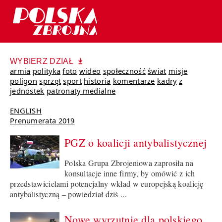
WYBIERZ DZIAŁ
armia
polityka
foto
wideo
społeczność
świat
misje
poligon
sprzęt
sport
historia
komentarze
kadry
z
jednostek
patronaty medialne
ENGLISH
Prenumerata 2019
PGZ o koalicji antybalistycznej
Polska Grupa Zbrojeniowa zaprosiła na
konsultacje inne firmy, by omówić z ich
przedstawicielami potencjalny wkład w europejską koalicję
antybalistyczną – powiedział dziś ...
Nowe wyrzutnie dla polskiego