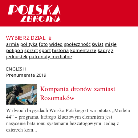
WYBIERZ DZIAŁ
armia
polityka
foto
wideo
społeczność
świat
misje
poligon
sprzęt
sport
historia
komentarze
kadry
z
jednostek
patronaty medialne
ENGLISH
Prenumerata 2019
Kompania dronów zamiast
Rosomaków
W dwóch brygadach Wojska Polskiego trwa pilotaż „Modelu
44” – programu, którego kluczowym elementem jest
nasycenie batalionu systemami bezzałogowymi. Jedną z
czterech kom...