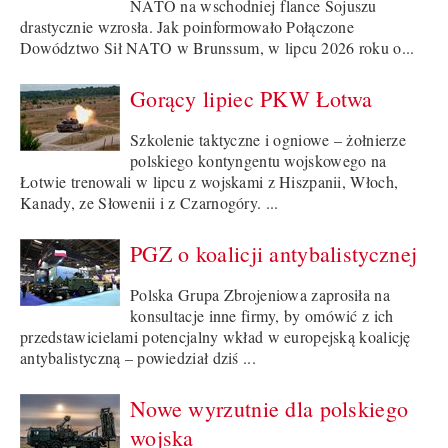
NATO na wschodniej flance Sojuszu
drastycznie wzrosła. Jak poinformowało Połączone
Dowództwo Sił NATO w Brunssum, w lipcu 2026 roku o...
Gorący lipiec PKW Łotwa
Szkolenie taktyczne i ogniowe – żołnierze
polskiego kontyngentu wojskowego na
Łotwie trenowali w lipcu z wojskami z Hiszpanii, Włoch,
Kanady, ze Słowenii i z Czarnogóry. ...
PGZ o koalicji antybalistycznej
Polska Grupa Zbrojeniowa zaprosiła na
konsultacje inne firmy, by omówić z ich
przedstawicielami potencjalny wkład w europejską koalicję
antybalistyczną – powiedział dziś ...
Nowe wyrzutnie dla polskiego
wojska