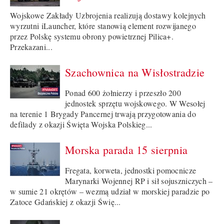
Wojskowe Zakłady Uzbrojenia realizują dostawy kolejnych
wyrzutni iLauncher, które stanowią element rozwijanego
przez Polskę systemu obrony powietrznej Pilica+.
Przekazani...
Szachownica na Wisłostradzie
Ponad 600 żołnierzy i przeszło 200
jednostek sprzętu wojskowego. W Wesołej
na terenie 1 Brygady Pancernej trwają przygotowania do
defilady z okazji Święta Wojska Polskieg...
Morska parada 15 sierpnia
Fregata, korweta, jednostki pomocnicze
Marynarki Wojennej RP i sił sojuszniczych –
w sumie 21 okrętów – wezmą udział w morskiej paradzie po
Zatoce Gdańskiej z okazji Świę...