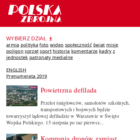
WYBIERZ DZIAŁ
armia
polityka
foto
wideo
społeczność
świat
misje
poligon
sprzęt
sport
historia
komentarze
kadry
z
jednostek
patronaty medialne
ENGLISH
Prenumerata 2019
Powietrzna defilada
Przelot śmigłowców, samolotów szkolnych,
transportowych i bojowych będzie
towarzyszył lądowej defiladzie w Warszawie w Święto
Wojska Polskiego. 15 sierpnia po raz pierwsz...
Kompania dronów zamiast