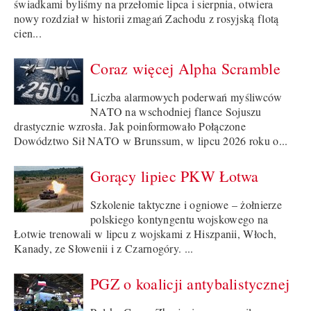
świadkami byliśmy na przełomie lipca i sierpnia, otwiera
nowy rozdział w historii zmagań Zachodu z rosyjską flotą
cien...
Coraz więcej Alpha Scramble
Liczba alarmowych poderwań myśliwców
NATO na wschodniej flance Sojuszu
drastycznie wzrosła. Jak poinformowało Połączone
Dowództwo Sił NATO w Brunssum, w lipcu 2026 roku o...
Gorący lipiec PKW Łotwa
Szkolenie taktyczne i ogniowe – żołnierze
polskiego kontyngentu wojskowego na
Łotwie trenowali w lipcu z wojskami z Hiszpanii, Włoch,
Kanady, ze Słowenii i z Czarnogóry. ...
PGZ o koalicji antybalistycznej