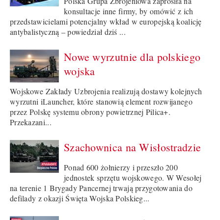
Polska Grupa Zbrojeniowa zaprosiła na
konsultacje inne firmy, by omówić z ich
przedstawicielami potencjalny wkład w europejską koalicję
antybalistyczną – powiedział dziś ...
Nowe wyrzutnie dla polskiego
wojska
Wojskowe Zakłady Uzbrojenia realizują dostawy kolejnych
wyrzutni iLauncher, które stanowią element rozwijanego
przez Polskę systemu obrony powietrznej Pilica+.
Przekazani...
Szachownica na Wisłostradzie
Ponad 600 żołnierzy i przeszło 200
jednostek sprzętu wojskowego. W Wesołej
na terenie 1 Brygady Pancernej trwają przygotowania do
defilady z okazji Święta Wojska Polskieg...