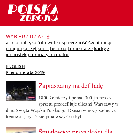
WYBIERZ DZIAŁ
armia
polityka
foto
wideo
społeczność
świat
misje
poligon
sprzęt
sport
historia
komentarze
kadry
z
jednostek
patronaty medialne
ENGLISH
Prenumerata 2019
Zapraszamy na defiladę
1800 żołnierzy i ponad 300 jednostek
sprzętu przedefiluje ulicami Warszawy w
dniu Święta Wojska Polskiego. Dzisiaj w nocy żołnierze
trenowali, by 15 sierpnia wszystko był...
Śmigłowiec przyszłości dla