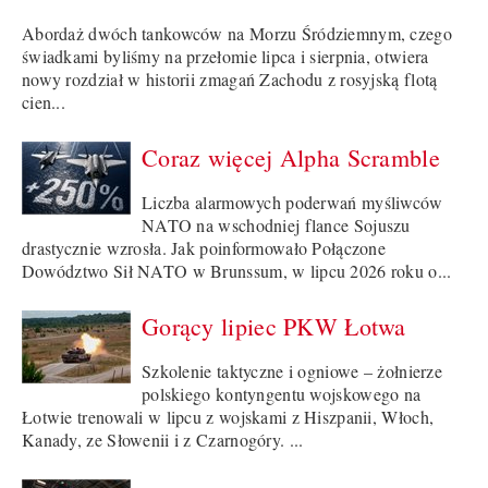
Abordaż dwóch tankowców na Morzu Śródziemnym, czego
świadkami byliśmy na przełomie lipca i sierpnia, otwiera
nowy rozdział w historii zmagań Zachodu z rosyjską flotą
cien...
Coraz więcej Alpha Scramble
Liczba alarmowych poderwań myśliwców
NATO na wschodniej flance Sojuszu
drastycznie wzrosła. Jak poinformowało Połączone
Dowództwo Sił NATO w Brunssum, w lipcu 2026 roku o...
Gorący lipiec PKW Łotwa
Szkolenie taktyczne i ogniowe – żołnierze
polskiego kontyngentu wojskowego na
Łotwie trenowali w lipcu z wojskami z Hiszpanii, Włoch,
Kanady, ze Słowenii i z Czarnogóry. ...