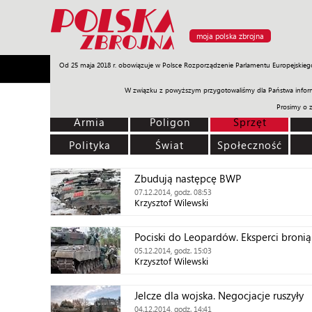
moja polska zbrojna
Od 25 maja 2018 r. obowiązuje w Polsce Rozporządzenie Parlamentu Europejskieg
Armia
Poligon
Sprzęt
Misje
Polityka
Prawo
W związku z powyższym przygotowaliśmy dla Państwa inform
Prosimy o 
Armia
Poligon
Sprzęt
Polityka
Świat
Społeczność
Zbudują następcę BWP
07.12.2014, godz. 08:53
Krzysztof Wilewski
Pociski do Leopardów. Eksperci broni
05.12.2014, godz. 15:03
Krzysztof Wilewski
Jelcze dla wojska. Negocjacje ruszyły
04.12.2014, godz. 14:41