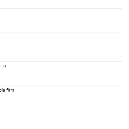
u
nisk
dla firm