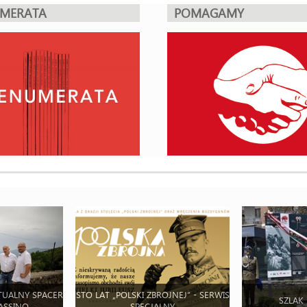
UMERATA
POMAGAMY
TUALNY SPACER
STO LAT „POLSKI ZBROJNEJ” - SERWIS
SZLAK
ASSINO
SPECJALNY