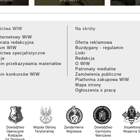
ictwa WIW
Na skróty
nternetowy WIW
rata redakcyjna
Oferta reklamowa
ism WIW
Buzdygany - regulamin
ctwa specjalistyczne
Linki
cje
Redakcja
in przekazywania materiałów
O WIW
Patronaty medialne
min konkursów WIW
Zamówienia publiczne
Platforma zakupowa WIW
Mapa strony
Ogłoszenia o pracę
Dowództwo
Wojska Obrony
Żandarmeria
Dowództwo
Inspektora
Operacyjne
Terytorialnej
Wojskowa
Garnizonu
Wsparcia 
Rodzajów
Warszawa
Sił Zbrojnych