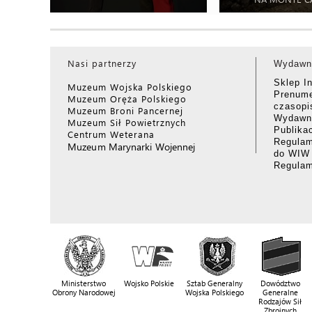
Nasi partnerzy
Wydawn
Sklep I
Muzeum Wojska Polskiego
Prenume
Muzeum Oręża Polskiego
czasop
Muzeum Broni Pancernej
Wydawni
Muzeum Sił Powietrznych
Publika
Centrum Weterana
Regulam
Muzeum Marynarki Wojennej
do WIW
Regula
Ministerstwo
Wojsko Polskie
Sztab Generalny
Dowództwo
Obrony Narodowej
Wojska Polskiego
Generalne
Rodzajów Sił
Zbrojnych