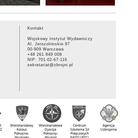
Kontakt
Wojskowy Instytut Wydawniczy
Al. Jerozolimskie 97
00-909 Warszawa
+48 261 849 008
NIP: 701-02-67-116
sekretariat@zbrojni.pl
t
Wielonarodowy
Wielonarodowa
Centrum
Agencja
SZ
Korpus
Dywizja
Szkolenia Sił
Uzbrojenia
Północno-
Północny-
Połączonych
Wschodni
Wschód
NATO (JFTC)