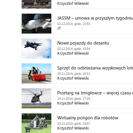
Krzysztof Wilewski
JASSM – umowa w przyszłym tygodni
02.12.2014, godz. 15:55
JT
Nowe pojazdy do desantu
02.12.2014, godz. 10:54
Krzysztof Wilewski
Sprzęt do odśnieżania wojskowych lot
25.11.2014, godz. 10:13
Krzysztof Wilewski
Przetarg na śmigłowce – więcej czasu 
24.11.2014, godz. 17:30
Krzysztof Wilewski
Wirtualny poligon dla robotów
24.11.2014, godz. 10:07
Krzysztof Wilewski