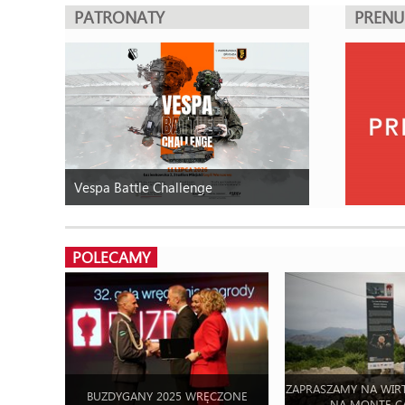
PATRONATY
PREN
Vespa Battle Challenge
POLECAMY
ZAPRASZAMY NA WIR
BUZDYGANY 2025 WRĘCZONE
NA MONTE C