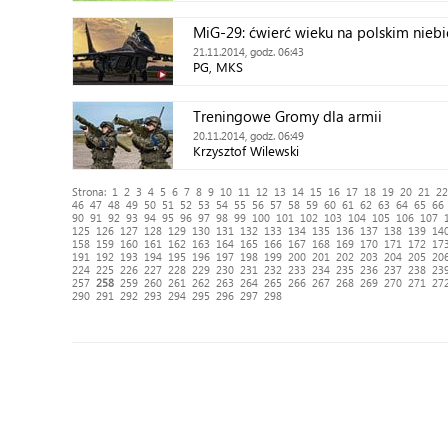
MiG-29: ćwierć wieku na polskim niebi
21.11.2014, godz. 06:43
PG, MKS
Treningowe Gromy dla armii
20.11.2014, godz. 06:49
Krzysztof Wilewski
Strona:
1
2
3
4
5
6
7
8
9
10
11
12
13
14
15
16
17
18
19
20
21
22
46
47
48
49
50
51
52
53
54
55
56
57
58
59
60
61
62
63
64
65
66
90
91
92
93
94
95
96
97
98
99
100
101
102
103
104
105
106
107
125
126
127
128
129
130
131
132
133
134
135
136
137
138
139
14
158
159
160
161
162
163
164
165
166
167
168
169
170
171
172
17
191
192
193
194
195
196
197
198
199
200
201
202
203
204
205
20
224
225
226
227
228
229
230
231
232
233
234
235
236
237
238
23
257
258
259
260
261
262
263
264
265
266
267
268
269
270
271
27
290
291
292
293
294
295
296
297
298