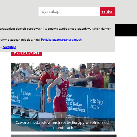
przetwarzaniem danych osobowych i w sprawie swobodnego przepływu takich danych
SH
SKLEP
Jednodniówki
Praca w WIW
simy o zapoznanie się z nimi:
Polityka przetwarzania danych
.
 –
Akceptuję
POLECAMY
Czworo medalistów mistrzostw Europy w żołnierskich
mundurach