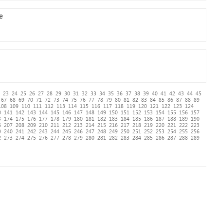
e
23
24
25
26
27
28
29
30
31
32
33
34
35
36
37
38
39
40
41
42
43
44
45
67
68
69
70
71
72
73
74
75
76
77
78
79
80
81
82
83
84
85
86
87
88
89
108
109
110
111
112
113
114
115
116
117
118
119
120
121
122
123
124
0
141
142
143
144
145
146
147
148
149
150
151
152
153
154
155
156
157
3
174
175
176
177
178
179
180
181
182
183
184
185
186
187
188
189
190
6
207
208
209
210
211
212
213
214
215
216
217
218
219
220
221
222
223
9
240
241
242
243
244
245
246
247
248
249
250
251
252
253
254
255
256
2
273
274
275
276
277
278
279
280
281
282
283
284
285
286
287
288
289