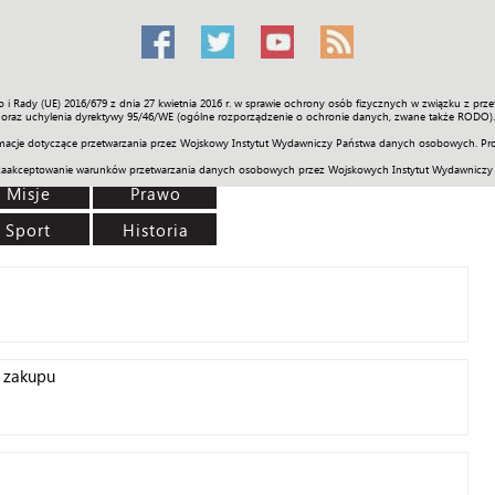
o i Rady (UE) 2016/679 z dnia 27 kwietnia 2016 r. w sprawie ochrony osób fizycznych w związku z 
Świat
Społeczność
Sport
Historia
Galerie
Wideo
ENGLI
oraz uchylenia dyrektywy 95/46/WE (ogólne rozporządzenie o ochronie danych, zwane także RODO).
acje dotyczące przetwarzania przez Wojskowy Instytut Wydawniczy Państwa danych osobowych. Pro
zaakceptowanie warunków przetwarzania danych osobowych przez Wojskowych Instytut Wydawniczy
Misje
Prawo
Sport
Historia
ą zakupu