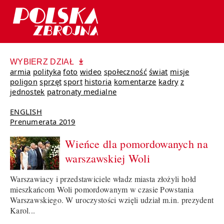
WYBIERZ DZIAŁ
armia
polityka
foto
wideo
społeczność
świat
misje
poligon
sprzęt
sport
historia
komentarze
kadry
z
jednostek
patronaty medialne
ENGLISH
Prenumerata 2019
Wieńce dla pomordowanych na
warszawskiej Woli
Warszawiacy i przedstawiciele władz miasta złożyli hołd
mieszkańcom Woli pomordowanym w czasie Powstania
Warszawskiego. W uroczystości wzięli udział m.in. prezydent
Karol...