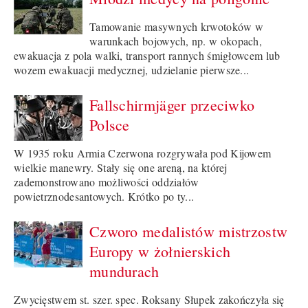
Tamowanie masywnych krwotoków w
warunkach bojowych, np. w okopach,
ewakuacja z pola walki, transport rannych śmigłowcem lub
wozem ewakuacji medycznej, udzielanie pierwsze...
Fallschirmjäger przeciwko
Polsce
W 1935 roku Armia Czerwona rozgrywała pod Kijowem
wielkie manewry. Stały się one areną, na której
zademonstrowano możliwości oddziałów
powietrznodesantowych. Krótko po ty...
Czworo medalistów mistrzostw
Europy w żołnierskich
mundurach
Zwycięstwem st. szer. spec. Roksany Słupek zakończyła się