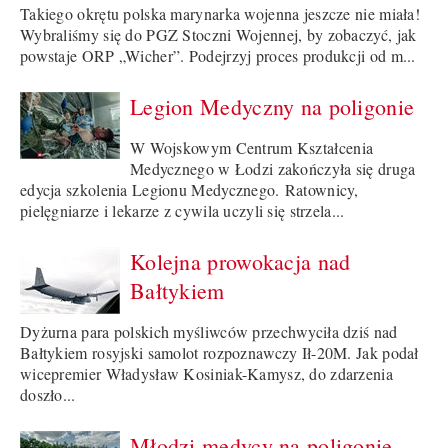
Takiego okrętu polska marynarka wojenna jeszcze nie miała!
Wybraliśmy się do PGZ Stoczni Wojennej, by zobaczyć, jak
powstaje ORP „Wicher”. Podejrzyj proces produkcji od m...
Legion Medyczny na poligonie
W Wojskowym Centrum Kształcenia
Medycznego w Łodzi zakończyła się druga
edycja szkolenia Legionu Medycznego. Ratownicy,
pielęgniarze i lekarze z cywila uczyli się strzela...
Kolejna prowokacja nad
Bałtykiem
Dyżurna para polskich myśliwców przechwyciła dziś nad
Bałtykiem rosyjski samolot rozpoznawczy Ił-20M. Jak podał
wicepremier Władysław Kosiniak-Kamysz, do zdarzenia
doszło...
Młodzi medycy na poligonie