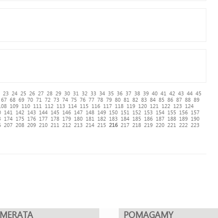
23
24
25
26
27
28
29
30
31
32
33
34
35
36
37
38
39
40
41
42
43
44
45
67
68
69
70
71
72
73
74
75
76
77
78
79
80
81
82
83
84
85
86
87
88
89
108
109
110
111
112
113
114
115
116
117
118
119
120
121
122
123
124
0
141
142
143
144
145
146
147
148
149
150
151
152
153
154
155
156
157
3
174
175
176
177
178
179
180
181
182
183
184
185
186
187
188
189
190
6
207
208
209
210
211
212
213
214
215
216
217
218
219
220
221
222
223
UMERATA
POMAGAMY