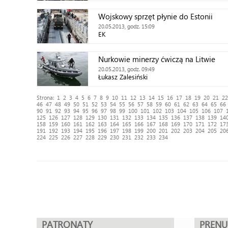
Wojskowy sprzęt płynie do Estonii
20.05.2013, godz. 15:09
EK
Nurkowie minerzy ćwiczą na Litwie
20.05.2013, godz. 09:49
Łukasz Zalesiński
Strona:
1
2
3
4
5
6
7
8
9
10
11
12
13
14
15
16
17
18
19
20
21
22
46
47
48
49
50
51
52
53
54
55
56
57
58
59
60
61
62
63
64
65
66
90
91
92
93
94
95
96
97
98
99
100
101
102
103
104
105
106
107
125
126
127
128
129
130
131
132
133
134
135
136
137
138
139
14
158
159
160
161
162
163
164
165
166
167
168
169
170
171
172
17
191
192
193
194
195
196
197
198
199
200
201
202
203
204
205
20
224
225
226
227
228
229
230
231
232
233
234
PATRONATY
PREN