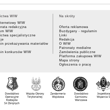
ictwa WIW
Na skróty
nternetowy WIW
rata redakcyjna
Oferta reklamowa
ism WIW
Buzdygany - regulamin
ctwa specjalistyczne
Linki
cje
Redakcja
in przekazywania materiałów
O WIW
Patronaty medialne
min konkursów WIW
Zamówienia publiczne
Platforma zakupowa WIW
Mapa strony
Ogłoszenia o pracę
Dowództwo
Wojska Obrony
Żandarmeria
Dowództwo
Inspektora
Operacyjne
Terytorialnej
Wojskowa
Garnizonu
Wsparcia 
Rodzajów
Warszawa
Sił Zbrojnych