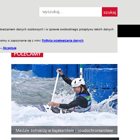
przetwarzaniem danych osobowych i w sprawie swobodnego przepływu takich danych
SH
SKLEP
Jednodniówki
Praca w WIW
simy o zapoznanie się z nimi:
Polityka przetwarzania danych
.
 –
Akceptuję
POLECAMY
Medale żołnierzy w kajakarstwie i spadochroniarstwie