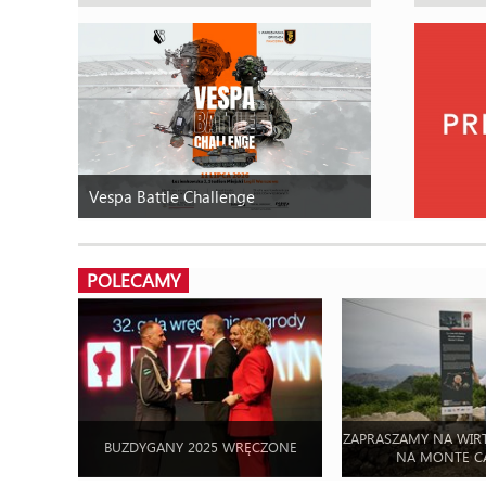
Vespa Battle Challenge
POLECAMY
ZAPRASZAMY NA WIR
BUZDYGANY 2025 WRĘCZONE
NA MONTE C