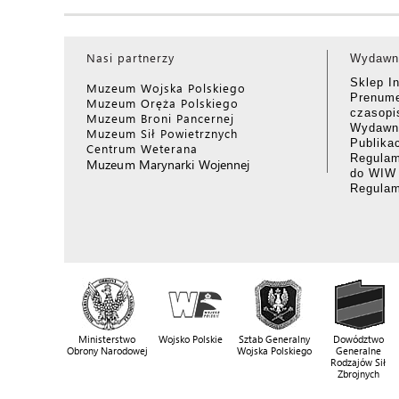
Nasi partnerzy
Wydawn
Sklep I
Muzeum Wojska Polskiego
Prenume
Muzeum Oręża Polskiego
czasop
Muzeum Broni Pancernej
Wydawni
Muzeum Sił Powietrznych
Publika
Centrum Weterana
Regulam
Muzeum Marynarki Wojennej
do WIW
Regula
Ministerstwo
Wojsko Polskie
Sztab Generalny
Dowództwo
Obrony Narodowej
Wojska Polskiego
Generalne
Rodzajów Sił
Zbrojnych