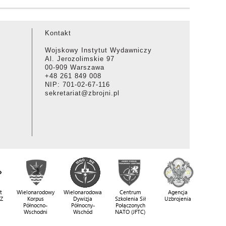
Kontakt
Wojskowy Instytut Wydawniczy
Al. Jerozolimskie 97
00-909 Warszawa
+48 261 849 008
NIP: 701-02-67-116
sekretariat@zbrojni.pl
t
Wielonarodowy
Wielonarodowa
Centrum
Agencja
SZ
Korpus
Dywizja
Szkolenia Sił
Uzbrojenia
Północno-
Północny-
Połączonych
Wschodni
Wschód
NATO (JFTC)