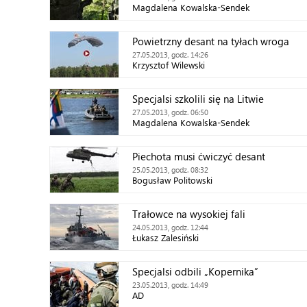
Magdalena Kowalska-Sendek
Powietrzny desant na tyłach wroga
27.05.2013, godz. 14:26
Krzysztof Wilewski
Specjalsi szkolili się na Litwie
27.05.2013, godz. 06:50
Magdalena Kowalska-Sendek
Piechota musi ćwiczyć desant
25.05.2013, godz. 08:32
Bogusław Politowski
Trałowce na wysokiej fali
24.05.2013, godz. 12:44
Łukasz Zalesiński
Specjalsi odbili „Kopernika”
23.05.2013, godz. 14:49
AD