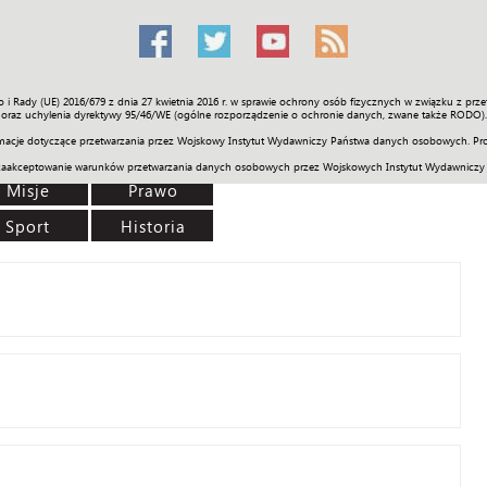
o i Rady (UE) 2016/679 z dnia 27 kwietnia 2016 r. w sprawie ochrony osób fizycznych w związku z 
Świat
Społeczność
Sport
Historia
Galerie
Wideo
ENGLI
oraz uchylenia dyrektywy 95/46/WE (ogólne rozporządzenie o ochronie danych, zwane także RODO).
acje dotyczące przetwarzania przez Wojskowy Instytut Wydawniczy Państwa danych osobowych. Pro
zaakceptowanie warunków przetwarzania danych osobowych przez Wojskowych Instytut Wydawniczy
Misje
Prawo
Sport
Historia