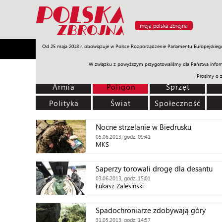
moja polska zbrojna
Od 25 maja 2018 r. obowiązuje w Polsce Rozporządzenie Parlamentu Europejskieg
Armia
Poligon
Sprzęt
Misje
Polityka
Prawo
W związku z powyższym przygotowaliśmy dla Państwa inform
Prosimy o 
Armia
Poligon
Sprzęt
Polityka
Świat
Społeczność
Nocne strzelanie w Biedrusku
05.06.2013, godz. 09:41
MKS
Saperzy torowali drogę dla desantu
03.06.2013, godz. 15:01
Łukasz Zalesiński
Spadochroniarze zdobywają góry
31.05.2013, godz. 14:57