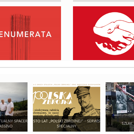
TUALNY SPACER
STO LAT „POLSKI ZBROJNEJ” - SERWIS
SZLAK
ASSINO
SPECJALNY