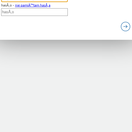
hasÅ‚o -
nie pamiÄ™tam hasÅ‚a