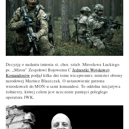
Decyzję o nadaniu imienia st. chor. sztab. Mirosława Łuckiego
ps. „Miron” Zespołowi Bojowemu C
Jednostki Wojskowej
Komandosów
podjął kilka dni temu wicepremier, minister obrony
narodowej Mariusz Błaszczak. O ustanowienie patrona
wnioskowali do MON-u sami komandosi. To oddolna inicjatywa
żołnierzy, której celem jest uczczenie pamięci poległego
operatora JWK.