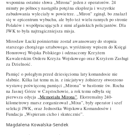
wspomina ostatnie słowa „Mirona” jeden z operatorów. 24
minuty po północy nastąpiła potężna eksplozja i wszystkie
zabudowania wyleciały w powietrze. „Miron” zginął, bo znalazł
się w epicentrum wybuchu, ale było też wielu rannych po stronie
Polaków i współpracujących z nimi afgańskich policjantów. Dla
JWK to była najtragiczniejsza misja.
Mirosław Łucki pośmiertnie został awansowany do stopnia
starszego chorążego sztabowego, wyróżniony wpisem do Księgi
Honorowej Wojska Polskiego i odznaczony Krzyżem
Kawalerskim Orderu Krzyża Wojskowego oraz Krzyżem Zasługi
za Dzielność.
Pamięć o poległym przed dziesięcioma laty komandosie nie
słabnie. Kilka lat temu m.in. z inicjatywy żołnierzy otworzono
wystawę poświęconą pamięci „Mirona” w bastionie św. Rocha
na Jasnej Górze w Częstochowie, a rok temu odbyła się
pierwsza edycja
„Memoriału Mirona”
. Ekstremalny 240-
kilometrowy marsz zorganizował „Mixu”, były operator i szef
selekcji JWK, oraz Jednostka Wojskowa Komandosów i
Fundacja „Wspieram cicho i skutecznie”.
Magdalena Kowalska-Sendek