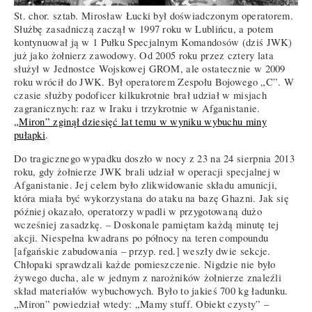
St. chor. sztab. Mirosław Łucki był doświadczonym operatorem.
Służbę zasadniczą zaczął w 1997 roku w Lublińcu, a potem
kontynuował ją w 1 Pułku Specjalnym Komandosów (dziś JWK)
już jako żołnierz zawodowy. Od 2005 roku przez cztery lata
służył w Jednostce Wojskowej GROM, ale ostatecznie w 2009
roku wrócił do JWK. Był operatorem Zespołu Bojowego „C”. W
czasie służby podoficer kilkukrotnie brał udział w misjach
zagranicznych: raz w Iraku i trzykrotnie w Afganistanie.
„Miron” zginął dziesięć lat temu w wyniku wybuchu miny
pułapki
.
Do tragicznego wypadku doszło w nocy z 23 na 24 sierpnia 2013
roku, gdy żołnierze JWK brali udział w operacji specjalnej w
Afganistanie. Jej celem było zlikwidowanie składu amunicji,
która miała być wykorzystana do ataku na bazę Ghazni. Jak się
później okazało, operatorzy wpadli w przygotowaną dużo
wcześniej zasadzkę. – Doskonale pamiętam każdą minutę tej
akcji. Niespełna kwadrans po północy na teren compoundu
[afgańskie zabudowania – przyp. red.] weszły dwie sekcje.
Chłopaki sprawdzali każde pomieszczenie. Nigdzie nie było
żywego ducha, ale w jednym z narożników żołnierze znaleźli
skład materiałów wybuchowych. Było to jakieś 700 kg ładunku.
„Miron” powiedział wtedy: „Mamy stuff. Obiekt czysty” –